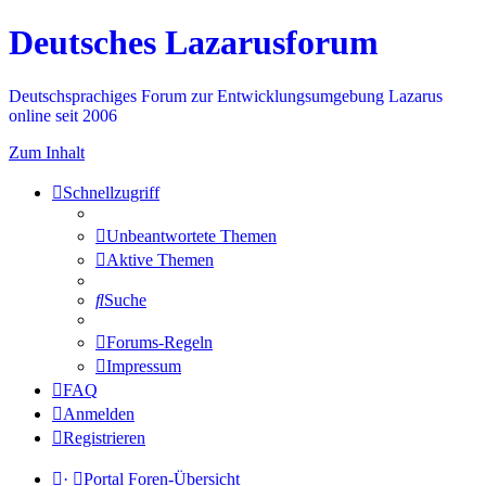
Deutsches Lazarusforum
Deutschsprachiges Forum zur Entwicklungsumgebung Lazarus
online seit 2006
Zum Inhalt
Schnellzugriff
Unbeantwortete Themen
Aktive Themen
Suche
Forums-Regeln
Impressum
FAQ
Anmelden
Registrieren
·
Portal
Foren-Übersicht