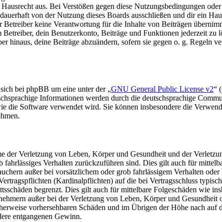
s Hausrecht aus. Bei Verstößen gegen diese Nutzungsbedingungen oder 
auerhaft von der Nutzung dieses Boards ausschließen und dir ein Haus
Betreiber keine Verantwortung für die Inhalte von Beiträgen übernimmt, d
Betreiber, dein Benutzerkonto, Beiträge und Funktionen jederzeit zu l
ber hinaus, deine Beiträge abzuändern, sofern sie gegen o. g. Regeln ve
 sich bei phpBB um eine unter der „
GNU General Public License v2
“ 
tschsprachige Informationen werden durch die deutschsprachige Commu
 wie die Software verwendet wird. Sie können insbesondere die Verwen
nehmen.
e der Verletzung von Leben, Körper und Gesundheit und der Verletzung
rob fahrlässiges Verhalten zurückzuführen sind. Dies gilt auch für mit
auchern außer bei vorsätzlichem oder grob fahrlässigem Verhalten ode
Vertragspflichten (Kardinalpflichten) auf die bei Vertragsschluss typ
ttsschäden begrenzt. Dies gilt auch für mittelbare Folgeschäden wie 
nehmern außer bei der Verletzung von Leben, Körper und Gesundheit od
scherweise vorhersehbaren Schäden und im Übrigen der Höhe nach auf di
ndere entgangenen Gewinn.