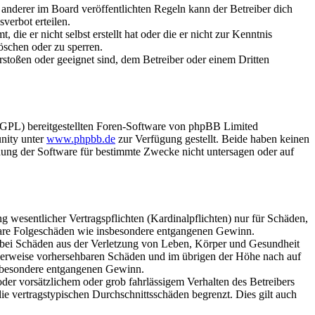
anderer im Board veröffentlichten Regeln kann der Betreiber dich
verbot erteilen.
ie er nicht selbst erstellt hat oder die er nicht zur Kenntnis
öschen oder zu sperren.
rstoßen oder geeignet sind, dem Betreiber oder einem Dritten
(GPL) bereitgestellten Foren-Software von phpBB Limited
nity unter
www.phpbb.de
zur Verfügung gestellt. Beide haben keinen
dung der Software für bestimmte Zwecke nicht untersagen oder auf
 wesentlicher Vertragspflichten (Kardinalpflichten) nur für Schäden,
telbare Folgeschäden wie insbesondere entgangenen Gewinn.
r bei Schäden aus der Verletzung von Leben, Körper und Gesundheit
ischerweise vorhersehbaren Schäden und im übrigen der Höhe nach auf
insbesondere entgangenen Gewinn.
er vorsätzlichem oder grob fahrlässigem Verhalten des Betreibers
e vertragstypischen Durchschnittsschäden begrenzt. Dies gilt auch