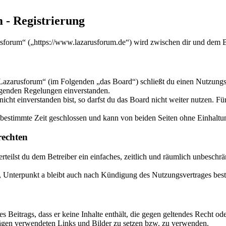
 - Registrierung
sforum“ („https://www.lazarusforum.de“) wird zwischen dir und dem Be
Lazarusforum“ (im Folgenden „das Board“) schließt du einen Nutzungsv
olgenden Regelungen einverstanden.
ht einverstanden bist, so darfst du das Board nicht weiter nutzen. Für
estimmte Zeit geschlossen und kann von beiden Seiten ohne Einhaltung
echten
 erteilst du dem Betreiber ein einfaches, zeitlich und räumlich unbesch
 Unterpunkt a bleibt auch nach Kündigung des Nutzungsvertrages bes
nes Beitrags, dass er keine Inhalte enthält, die gegen geltendes Recht od
trägen verwendeten Links und Bilder zu setzen bzw. zu verwenden.