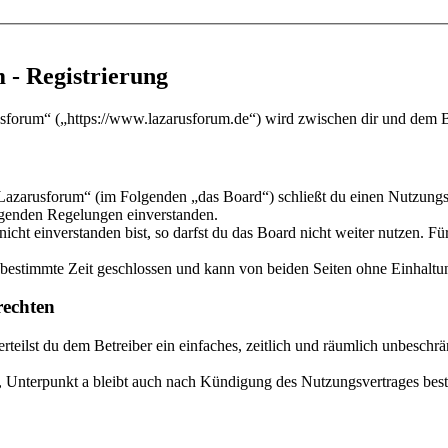
 - Registrierung
sforum“ („https://www.lazarusforum.de“) wird zwischen dir und dem Be
Lazarusforum“ (im Folgenden „das Board“) schließt du einen Nutzungsv
olgenden Regelungen einverstanden.
ht einverstanden bist, so darfst du das Board nicht weiter nutzen. Für
estimmte Zeit geschlossen und kann von beiden Seiten ohne Einhaltung
echten
 erteilst du dem Betreiber ein einfaches, zeitlich und räumlich unbesch
 Unterpunkt a bleibt auch nach Kündigung des Nutzungsvertrages bes