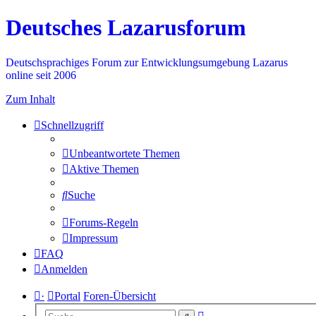
Deutsches Lazarusforum
Deutschsprachiges Forum zur Entwicklungsumgebung Lazarus
online seit 2006
Zum Inhalt
Schnellzugriff
Unbeantwortete Themen
Aktive Themen
Suche
Forums-Regeln
Impressum
FAQ
Anmelden
·
Portal
Foren-Übersicht
Erweiterte