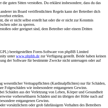
er die guten Sitten verstoßen. Du erklärst insbesondere, dass du das
anderer im Board veröffentlichten Regeln kann der Betreiber dich
verbot erteilen.
ie er nicht selbst erstellt hat oder die er nicht zur Kenntnis
öschen oder zu sperren.
rstoßen oder geeignet sind, dem Betreiber oder einem Dritten
(GPL) bereitgestellten Foren-Software von phpBB Limited
nity unter
www.phpbb.de
zur Verfügung gestellt. Beide haben keinen
dung der Software für bestimmte Zwecke nicht untersagen oder auf
 wesentlicher Vertragspflichten (Kardinalpflichten) nur für Schäden,
telbare Folgeschäden wie insbesondere entgangenen Gewinn.
r bei Schäden aus der Verletzung von Leben, Körper und Gesundheit
ischerweise vorhersehbaren Schäden und im übrigen der Höhe nach auf
insbesondere entgangenen Gewinn.
er vorsätzlichem oder grob fahrlässigem Verhalten des Betreibers