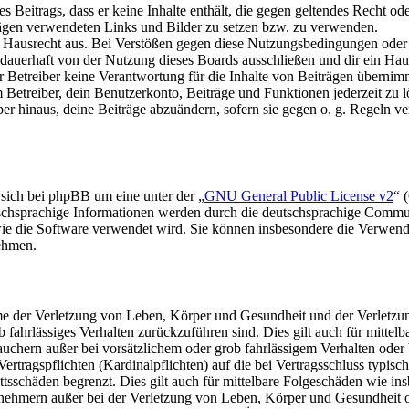
nes Beitrags, dass er keine Inhalte enthält, die gegen geltendes Recht od
trägen verwendeten Links und Bilder zu setzen bzw. zu verwenden.
s Hausrecht aus. Bei Verstößen gegen diese Nutzungsbedingungen oder 
auerhaft von der Nutzung dieses Boards ausschließen und dir ein Haus
Betreiber keine Verantwortung für die Inhalte von Beiträgen übernimmt, d
Betreiber, dein Benutzerkonto, Beiträge und Funktionen jederzeit zu l
ber hinaus, deine Beiträge abzuändern, sofern sie gegen o. g. Regeln ve
 sich bei phpBB um eine unter der „
GNU General Public License v2
“ 
tschsprachige Informationen werden durch die deutschsprachige Commu
 wie die Software verwendet wird. Sie können insbesondere die Verwen
nehmen.
e der Verletzung von Leben, Körper und Gesundheit und der Verletzung
rob fahrlässiges Verhalten zurückzuführen sind. Dies gilt auch für mit
auchern außer bei vorsätzlichem oder grob fahrlässigem Verhalten ode
Vertragspflichten (Kardinalpflichten) auf die bei Vertragsschluss typ
ttsschäden begrenzt. Dies gilt auch für mittelbare Folgeschäden wie 
nehmern außer bei der Verletzung von Leben, Körper und Gesundheit od