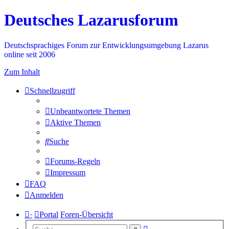
Deutsches Lazarusforum
Deutschsprachiges Forum zur Entwicklungsumgebung Lazarus
online seit 2006
Zum Inhalt
Schnellzugriff
Unbeantwortete Themen
Aktive Themen
Suche
Forums-Regeln
Impressum
FAQ
Anmelden
·
Portal
Foren-Übersicht
Erweiterte