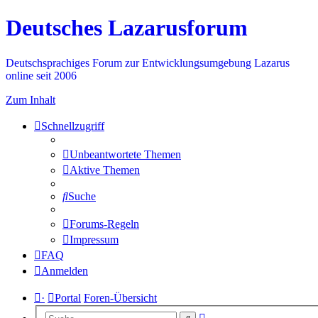
Deutsches Lazarusforum
Deutschsprachiges Forum zur Entwicklungsumgebung Lazarus
online seit 2006
Zum Inhalt
Schnellzugriff
Unbeantwortete Themen
Aktive Themen
Suche
Forums-Regeln
Impressum
FAQ
Anmelden
·
Portal
Foren-Übersicht
Erweiterte