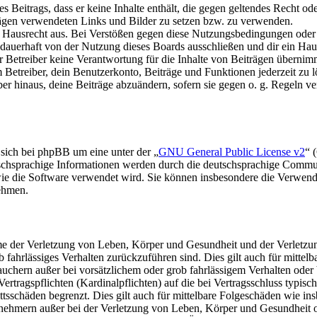
nes Beitrags, dass er keine Inhalte enthält, die gegen geltendes Recht od
trägen verwendeten Links und Bilder zu setzen bzw. zu verwenden.
s Hausrecht aus. Bei Verstößen gegen diese Nutzungsbedingungen oder 
auerhaft von der Nutzung dieses Boards ausschließen und dir ein Haus
Betreiber keine Verantwortung für die Inhalte von Beiträgen übernimmt, d
Betreiber, dein Benutzerkonto, Beiträge und Funktionen jederzeit zu l
ber hinaus, deine Beiträge abzuändern, sofern sie gegen o. g. Regeln ve
 sich bei phpBB um eine unter der „
GNU General Public License v2
“ 
tschsprachige Informationen werden durch die deutschsprachige Commu
 wie die Software verwendet wird. Sie können insbesondere die Verwen
nehmen.
e der Verletzung von Leben, Körper und Gesundheit und der Verletzung
rob fahrlässiges Verhalten zurückzuführen sind. Dies gilt auch für mit
auchern außer bei vorsätzlichem oder grob fahrlässigem Verhalten ode
Vertragspflichten (Kardinalpflichten) auf die bei Vertragsschluss typ
ttsschäden begrenzt. Dies gilt auch für mittelbare Folgeschäden wie 
nehmern außer bei der Verletzung von Leben, Körper und Gesundheit od