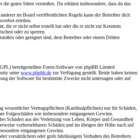
er die guten Sitten verstoßen. Du erklärst insbesondere, dass du das
anderer im Board veröffentlichten Regeln kann der Betreiber dich
verbot erteilen.
ie er nicht selbst erstellt hat oder die er nicht zur Kenntnis
öschen oder zu sperren.
rstoßen oder geeignet sind, dem Betreiber oder einem Dritten
(GPL) bereitgestellten Foren-Software von phpBB Limited
nity unter
www.phpbb.de
zur Verfügung gestellt. Beide haben keinen
dung der Software für bestimmte Zwecke nicht untersagen oder auf
 wesentlicher Vertragspflichten (Kardinalpflichten) nur für Schäden,
telbare Folgeschäden wie insbesondere entgangenen Gewinn.
r bei Schäden aus der Verletzung von Leben, Körper und Gesundheit
ischerweise vorhersehbaren Schäden und im übrigen der Höhe nach auf
insbesondere entgangenen Gewinn.
er vorsätzlichem oder grob fahrlässigem Verhalten des Betreibers