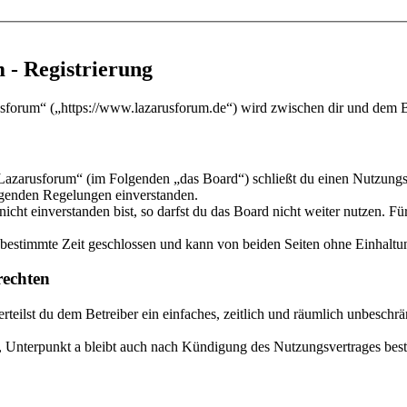
 - Registrierung
sforum“ („https://www.lazarusforum.de“) wird zwischen dir und dem Be
Lazarusforum“ (im Folgenden „das Board“) schließt du einen Nutzungsv
olgenden Regelungen einverstanden.
ht einverstanden bist, so darfst du das Board nicht weiter nutzen. Für
estimmte Zeit geschlossen und kann von beiden Seiten ohne Einhaltung
echten
 erteilst du dem Betreiber ein einfaches, zeitlich und räumlich unbesch
 Unterpunkt a bleibt auch nach Kündigung des Nutzungsvertrages bes