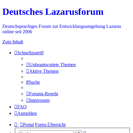
Deutsches Lazarusforum
Deutschsprachiges Forum zur Entwicklungsumgebung Lazarus
online seit 2006
Zum Inhalt
Schnellzugriff
Unbeantwortete Themen
Aktive Themen
Suche
Forums-Regeln
Impressum
FAQ
Anmelden
·
Portal
Foren-Übersicht
Erweiterte