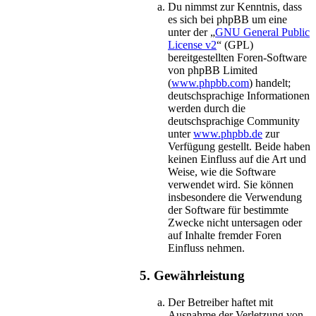
Du nimmst zur Kenntnis, dass
es sich bei phpBB um eine
unter der „
GNU General Public
License v2
“ (GPL)
bereitgestellten Foren-Software
von phpBB Limited
(
www.phpbb.com
) handelt;
deutschsprachige Informationen
werden durch die
deutschsprachige Community
unter
www.phpbb.de
zur
Verfügung gestellt. Beide haben
keinen Einfluss auf die Art und
Weise, wie die Software
verwendet wird. Sie können
insbesondere die Verwendung
der Software für bestimmte
Zwecke nicht untersagen oder
auf Inhalte fremder Foren
Einfluss nehmen.
5. Gewährleistung
Der Betreiber haftet mit
Ausnahme der Verletzung von