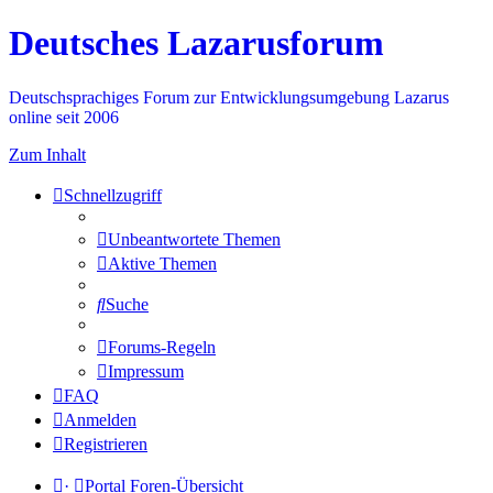
Deutsches Lazarusforum
Deutschsprachiges Forum zur Entwicklungsumgebung Lazarus
online seit 2006
Zum Inhalt
Schnellzugriff
Unbeantwortete Themen
Aktive Themen
Suche
Forums-Regeln
Impressum
FAQ
Anmelden
Registrieren
·
Portal
Foren-Übersicht