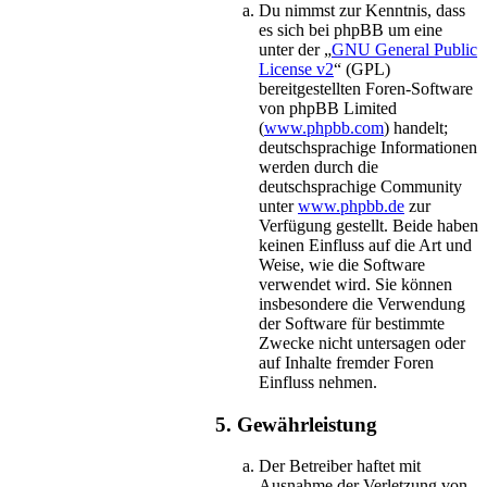
Du nimmst zur Kenntnis, dass
es sich bei phpBB um eine
unter der „
GNU General Public
License v2
“ (GPL)
bereitgestellten Foren-Software
von phpBB Limited
(
www.phpbb.com
) handelt;
deutschsprachige Informationen
werden durch die
deutschsprachige Community
unter
www.phpbb.de
zur
Verfügung gestellt. Beide haben
keinen Einfluss auf die Art und
Weise, wie die Software
verwendet wird. Sie können
insbesondere die Verwendung
der Software für bestimmte
Zwecke nicht untersagen oder
auf Inhalte fremder Foren
Einfluss nehmen.
5. Gewährleistung
Der Betreiber haftet mit
Ausnahme der Verletzung von