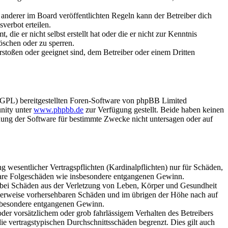
anderer im Board veröffentlichten Regeln kann der Betreiber dich
verbot erteilen.
ie er nicht selbst erstellt hat oder die er nicht zur Kenntnis
öschen oder zu sperren.
rstoßen oder geeignet sind, dem Betreiber oder einem Dritten
(GPL) bereitgestellten Foren-Software von phpBB Limited
nity unter
www.phpbb.de
zur Verfügung gestellt. Beide haben keinen
dung der Software für bestimmte Zwecke nicht untersagen oder auf
 wesentlicher Vertragspflichten (Kardinalpflichten) nur für Schäden,
telbare Folgeschäden wie insbesondere entgangenen Gewinn.
r bei Schäden aus der Verletzung von Leben, Körper und Gesundheit
ischerweise vorhersehbaren Schäden und im übrigen der Höhe nach auf
insbesondere entgangenen Gewinn.
er vorsätzlichem oder grob fahrlässigem Verhalten des Betreibers
e vertragstypischen Durchschnittsschäden begrenzt. Dies gilt auch