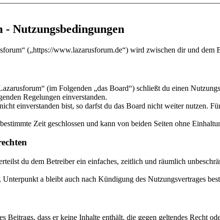
m - Nutzungsbedingungen
sforum“ („https://www.lazarusforum.de“) wird zwischen dir und dem Be
Lazarusforum“ (im Folgenden „das Board“) schließt du einen Nutzungsv
olgenden Regelungen einverstanden.
ht einverstanden bist, so darfst du das Board nicht weiter nutzen. Für
estimmte Zeit geschlossen und kann von beiden Seiten ohne Einhaltung
echten
 erteilst du dem Betreiber ein einfaches, zeitlich und räumlich unbesch
 Unterpunkt a bleibt auch nach Kündigung des Nutzungsvertrages bes
nes Beitrags, dass er keine Inhalte enthält, die gegen geltendes Recht od