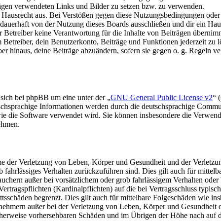
trägen verwendeten Links und Bilder zu setzen bzw. zu verwenden.
s Hausrecht aus. Bei Verstößen gegen diese Nutzungsbedingungen oder 
auerhaft von der Nutzung dieses Boards ausschließen und dir ein Haus
Betreiber keine Verantwortung für die Inhalte von Beiträgen übernimmt, d
Betreiber, dein Benutzerkonto, Beiträge und Funktionen jederzeit zu l
ber hinaus, deine Beiträge abzuändern, sofern sie gegen o. g. Regeln ve
 sich bei phpBB um eine unter der „
GNU General Public License v2
“ 
tschsprachige Informationen werden durch die deutschsprachige Commu
 wie die Software verwendet wird. Sie können insbesondere die Verwen
nehmen.
e der Verletzung von Leben, Körper und Gesundheit und der Verletzung
rob fahrlässiges Verhalten zurückzuführen sind. Dies gilt auch für mit
auchern außer bei vorsätzlichem oder grob fahrlässigem Verhalten ode
Vertragspflichten (Kardinalpflichten) auf die bei Vertragsschluss typ
ttsschäden begrenzt. Dies gilt auch für mittelbare Folgeschäden wie 
nehmern außer bei der Verletzung von Leben, Körper und Gesundheit od
scherweise vorhersehbaren Schäden und im Übrigen der Höhe nach auf di