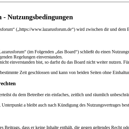
m - Nutzungsbedingungen
sforum“ („https://www.lazarusforum.de“) wird zwischen dir und dem Be
Lazarusforum“ (im Folgenden „das Board“) schließt du einen Nutzungsv
olgenden Regelungen einverstanden.
ht einverstanden bist, so darfst du das Board nicht weiter nutzen. Für
estimmte Zeit geschlossen und kann von beiden Seiten ohne Einhaltung
echten
 erteilst du dem Betreiber ein einfaches, zeitlich und räumlich unbesch
 Unterpunkt a bleibt auch nach Kündigung des Nutzungsvertrages bes
nes Beitrags, dass er keine Inhalte enthält, die gegen geltendes Recht od