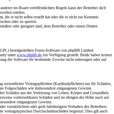
anderer im Board veröffentlichten Regeln kann der Betreiber dich
verbot erteilen.
ie er nicht selbst erstellt hat oder die er nicht zur Kenntnis
öschen oder zu sperren.
rstoßen oder geeignet sind, dem Betreiber oder einem Dritten
(GPL) bereitgestellten Foren-Software von phpBB Limited
nity unter
www.phpbb.de
zur Verfügung gestellt. Beide haben keinen
dung der Software für bestimmte Zwecke nicht untersagen oder auf
 wesentlicher Vertragspflichten (Kardinalpflichten) nur für Schäden,
telbare Folgeschäden wie insbesondere entgangenen Gewinn.
r bei Schäden aus der Verletzung von Leben, Körper und Gesundheit
ischerweise vorhersehbaren Schäden und im übrigen der Höhe nach auf
insbesondere entgangenen Gewinn.
er vorsätzlichem oder grob fahrlässigem Verhalten des Betreibers
e vertragstypischen Durchschnittsschäden begrenzt. Dies gilt auch