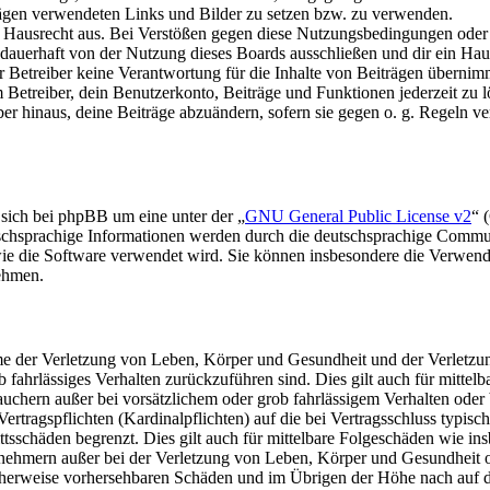
trägen verwendeten Links und Bilder zu setzen bzw. zu verwenden.
s Hausrecht aus. Bei Verstößen gegen diese Nutzungsbedingungen oder 
auerhaft von der Nutzung dieses Boards ausschließen und dir ein Haus
Betreiber keine Verantwortung für die Inhalte von Beiträgen übernimmt, d
Betreiber, dein Benutzerkonto, Beiträge und Funktionen jederzeit zu l
ber hinaus, deine Beiträge abzuändern, sofern sie gegen o. g. Regeln ve
 sich bei phpBB um eine unter der „
GNU General Public License v2
“ 
tschsprachige Informationen werden durch die deutschsprachige Commu
 wie die Software verwendet wird. Sie können insbesondere die Verwen
nehmen.
e der Verletzung von Leben, Körper und Gesundheit und der Verletzung
rob fahrlässiges Verhalten zurückzuführen sind. Dies gilt auch für mit
auchern außer bei vorsätzlichem oder grob fahrlässigem Verhalten ode
Vertragspflichten (Kardinalpflichten) auf die bei Vertragsschluss typ
ttsschäden begrenzt. Dies gilt auch für mittelbare Folgeschäden wie 
nehmern außer bei der Verletzung von Leben, Körper und Gesundheit od
scherweise vorhersehbaren Schäden und im Übrigen der Höhe nach auf di