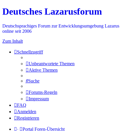
Deutsches Lazarusforum
Deutschsprachiges Forum zur Entwicklungsumgebung Lazarus
online seit 2006
Zum Inhalt
Schnellzugriff
Unbeantwortete Themen
Aktive Themen
Suche
Forums-Regeln
Impressum
FAQ
Anmelden
Registrieren
·
Portal
Foren-Übersicht