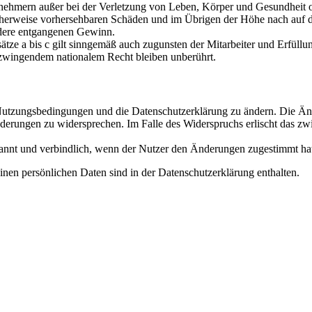
nehmern außer bei der Verletzung von Leben, Körper und Gesundheit od
scherweise vorhersehbaren Schäden und im Übrigen der Höhe nach auf di
ndere entgangenen Gewinn.
ze a bis c gilt sinngemäß auch zugunsten der Mitarbeiter und Erfüllun
zwingendem nationalem Recht bleiben unberührt.
e Nutzungsbedingungen und die Datenschutzerklärung zu ändern. Die Än
nderungen zu widersprechen. Im Falle des Widerspruchs erlischt das z
annt und verbindlich, wenn der Nutzer den Änderungen zugestimmt ha
nen persönlichen Daten sind in der Datenschutzerklärung enthalten.