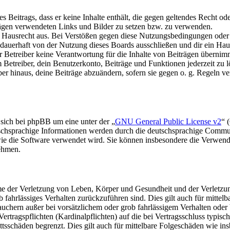
nes Beitrags, dass er keine Inhalte enthält, die gegen geltendes Recht od
trägen verwendeten Links und Bilder zu setzen bzw. zu verwenden.
s Hausrecht aus. Bei Verstößen gegen diese Nutzungsbedingungen oder 
auerhaft von der Nutzung dieses Boards ausschließen und dir ein Haus
Betreiber keine Verantwortung für die Inhalte von Beiträgen übernimmt, d
Betreiber, dein Benutzerkonto, Beiträge und Funktionen jederzeit zu l
ber hinaus, deine Beiträge abzuändern, sofern sie gegen o. g. Regeln ve
 sich bei phpBB um eine unter der „
GNU General Public License v2
“ 
tschsprachige Informationen werden durch die deutschsprachige Commu
 wie die Software verwendet wird. Sie können insbesondere die Verwen
nehmen.
e der Verletzung von Leben, Körper und Gesundheit und der Verletzung
rob fahrlässiges Verhalten zurückzuführen sind. Dies gilt auch für mit
auchern außer bei vorsätzlichem oder grob fahrlässigem Verhalten ode
Vertragspflichten (Kardinalpflichten) auf die bei Vertragsschluss typ
ttsschäden begrenzt. Dies gilt auch für mittelbare Folgeschäden wie 