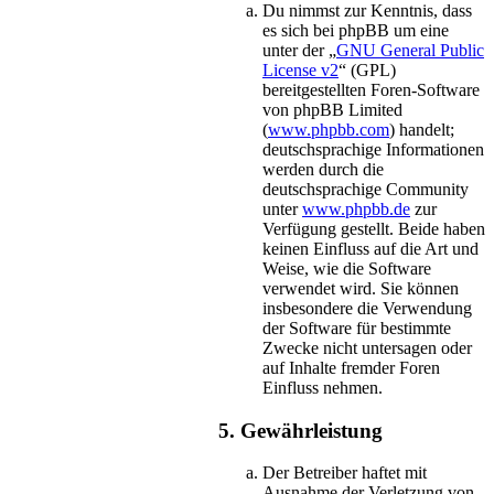
Du nimmst zur Kenntnis, dass
es sich bei phpBB um eine
unter der „
GNU General Public
License v2
“ (GPL)
bereitgestellten Foren-Software
von phpBB Limited
(
www.phpbb.com
) handelt;
deutschsprachige Informationen
werden durch die
deutschsprachige Community
unter
www.phpbb.de
zur
Verfügung gestellt. Beide haben
keinen Einfluss auf die Art und
Weise, wie die Software
verwendet wird. Sie können
insbesondere die Verwendung
der Software für bestimmte
Zwecke nicht untersagen oder
auf Inhalte fremder Foren
Einfluss nehmen.
5. Gewährleistung
Der Betreiber haftet mit
Ausnahme der Verletzung von