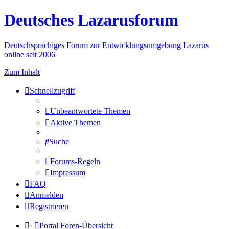
Deutsches Lazarusforum
Deutschsprachiges Forum zur Entwicklungsumgebung Lazarus
online seit 2006
Zum Inhalt
Schnellzugriff
Unbeantwortete Themen
Aktive Themen
Suche
Forums-Regeln
Impressum
FAQ
Anmelden
Registrieren
·
Portal
Foren-Übersicht