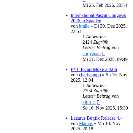
Mi 25. Feb 2026, 20:54
International Pascal Congress
2026 in Spanien
von
kralle
»
Di 30. Dez 2025,
23:51
1
Antworten
2424
Zugriffe
Letzter Beitrag
von
corpsman
Mi 31. Dez 2025, 09:49
FYI: fpcupdeluxe 2.4.0h
von
charlytango
»
So 16. Nov
2025, 12:04
1
Antworten
2794
Zugriffe
Letzter Beitrag
von
af0815
So 16. Nov 2025, 15:39
Lazarus Bugfix Release 4.4
von
Mattias
»
Mo 10. Nov
2025, 20:18