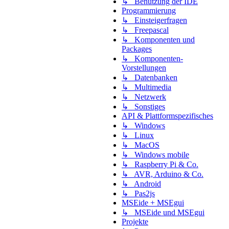
↳ Benutzung der IDE
Programmierung
↳ Einsteigerfragen
↳ Freepascal
↳ Komponenten und
Packages
↳ Komponenten-
Vorstellungen
↳ Datenbanken
↳ Multimedia
↳ Netzwerk
↳ Sonstiges
API & Plattformspezifisches
↳ Windows
↳ Linux
↳ MacOS
↳ Windows mobile
↳ Raspberry Pi & Co.
↳ AVR, Arduino & Co.
↳ Android
↳ Pas2js
MSEide + MSEgui
↳ MSEide und MSEgui
Projekte