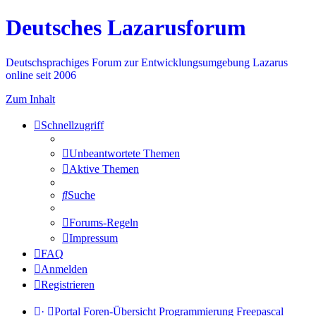
Deutsches Lazarusforum
Deutschsprachiges Forum zur Entwicklungsumgebung Lazarus
online seit 2006
Zum Inhalt
Schnellzugriff
Unbeantwortete Themen
Aktive Themen
Suche
Forums-Regeln
Impressum
FAQ
Anmelden
Registrieren
·
Portal
Foren-Übersicht
Programmierung
Freepascal