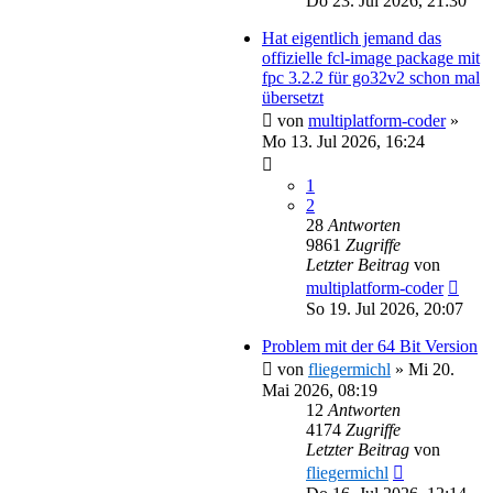
Do 23. Jul 2026, 21:30
Hat eigentlich jemand das
offizielle fcl-image package mit
fpc 3.2.2 für go32v2 schon mal
übersetzt
von
multiplatform-coder
»
Mo 13. Jul 2026, 16:24
1
2
28
Antworten
9861
Zugriffe
Letzter Beitrag
von
multiplatform-coder
So 19. Jul 2026, 20:07
Problem mit der 64 Bit Version
von
fliegermichl
»
Mi 20.
Mai 2026, 08:19
12
Antworten
4174
Zugriffe
Letzter Beitrag
von
fliegermichl