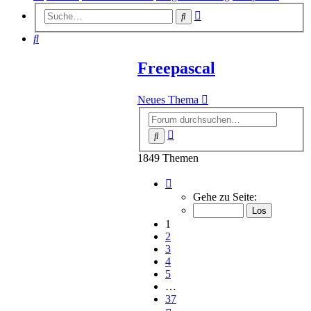
Erweiterte
Suche
Suche
Suche
Freepascal
Neues Thema
Erweiterte
Suche
Suche
1849 Themen
Seite
1
Gehe zu Seite:
von
37
1
2
3
4
5
…
37
Nächste