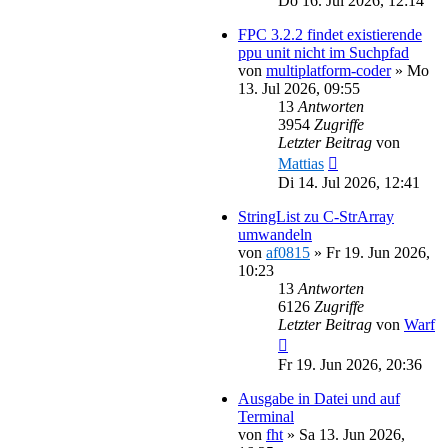
Do 16. Jul 2026, 12:14
FPC 3.2.2 findet existierende
ppu unit nicht im Suchpfad
von
multiplatform-coder
»
Mo
13. Jul 2026, 09:55
13
Antworten
3954
Zugriffe
Letzter Beitrag
von
Mattias
Di 14. Jul 2026, 12:41
StringList zu C-StrArray
umwandeln
von
af0815
»
Fr 19. Jun 2026,
10:23
13
Antworten
6126
Zugriffe
Letzter Beitrag
von
Warf
Fr 19. Jun 2026, 20:36
Ausgabe in Datei und auf
Terminal
von
fht
»
Sa 13. Jun 2026,