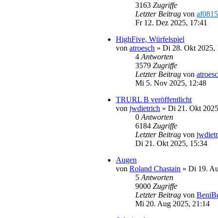
3163
Zugriffe
Letzter Beitrag
von
af0815
Fr 12. Dez 2025, 17:41
HighFive, Würfelspiel
von
atroesch
»
Di 28. Okt 2025,
4
Antworten
3579
Zugriffe
Letzter Beitrag
von
atroes
Mi 5. Nov 2025, 12:48
TRURL B veröffentlicht
von
jwdietrich
»
Di 21. Okt 2025
0
Antworten
6184
Zugriffe
Letzter Beitrag
von
jwdiet
Di 21. Okt 2025, 15:34
Augen
von
Roland Chastain
»
Di 19. A
5
Antworten
9000
Zugriffe
Letzter Beitrag
von
BeniB
Mi 20. Aug 2025, 21:14