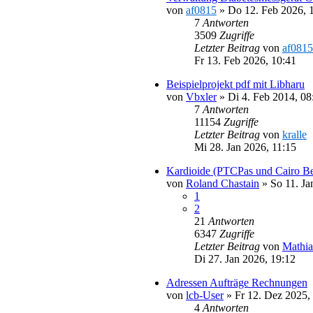
von
af0815
»
Do 12. Feb 2026, 
7
Antworten
3509
Zugriffe
Letzter Beitrag
von
af0815
Fr 13. Feb 2026, 10:41
Beispielprojekt pdf mit Libharu
von
Vbxler
»
Di 4. Feb 2014, 08
7
Antworten
11154
Zugriffe
Letzter Beitrag
von
kralle
Mi 28. Jan 2026, 11:15
Kardioide (PTCPas und Cairo Be
von
Roland Chastain
»
So 11. Ja
1
2
21
Antworten
6347
Zugriffe
Letzter Beitrag
von
Mathia
Di 27. Jan 2026, 19:12
Adressen Aufträge Rechnungen
von
lcb-User
»
Fr 12. Dez 2025,
4
Antworten