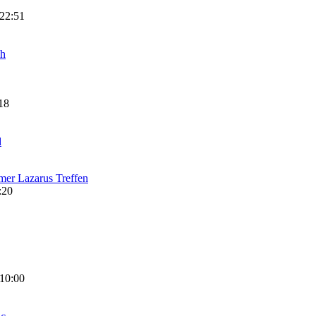
 22:51
ch
18
d
er Lazarus Treffen
:20
 10:00