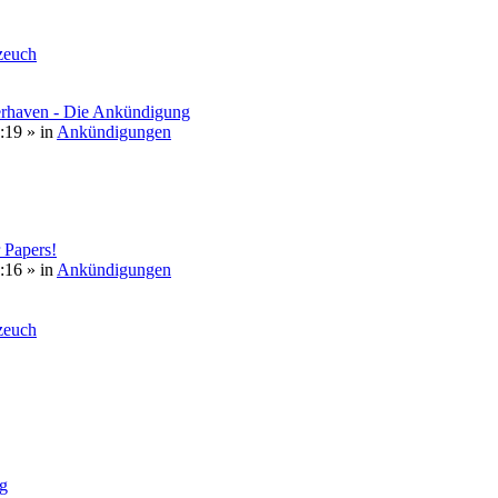
euch
erhaven - Die Ankündigung
:19
» in
Ankündigungen
 Papers!
:16
» in
Ankündigungen
euch
g