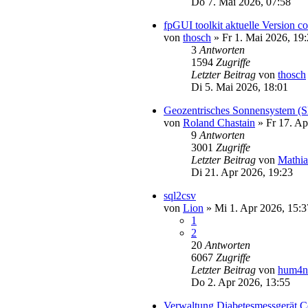
Do 7. Mai 2026, 07:58
fpGUI toolkit aktuelle Version c
von
thosch
»
Fr 1. Mai 2026, 19
3
Antworten
1594
Zugriffe
Letzter Beitrag
von
thosch
Di 5. Mai 2026, 18:01
Geozentrisches Sonnensystem 
von
Roland Chastain
»
Fr 17. Ap
9
Antworten
3001
Zugriffe
Letzter Beitrag
von
Mathia
Di 21. Apr 2026, 19:23
sql2csv
von
Lion
»
Mi 1. Apr 2026, 15:3
1
2
20
Antworten
6067
Zugriffe
Letzter Beitrag
von
hum4n
Do 2. Apr 2026, 13:55
Verwaltung Diabetesmessgerät Co