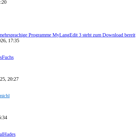
1:20
mehrsprachige Programme MyLangEdit 3 steht zum Download bereit
026, 17:35
sFuchs
25, 20:27
michl
6:34
alHades