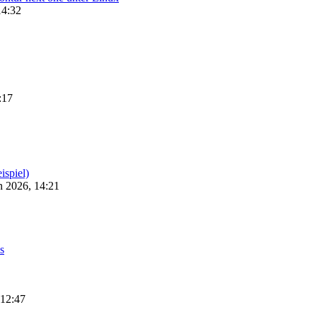
14:32
:17
ispiel)
n 2026, 14:21
s
 12:47