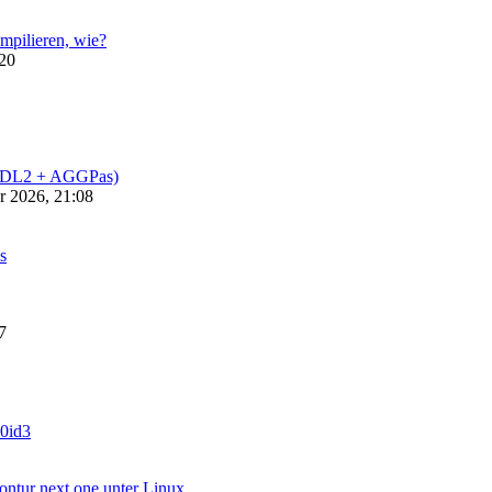
ompilieren, wie?
:20
(SDL2 + AGGPas)
r 2026, 21:08
s
7
0id3
ntur next one unter Linux