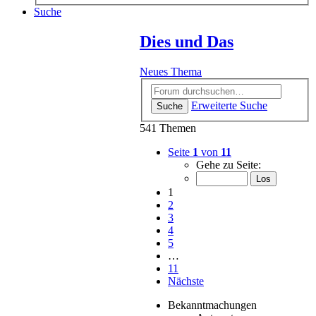
Suche
Dies und Das
Neues Thema
Erweiterte Suche
Suche
541 Themen
Seite
1
von
11
Gehe zu Seite:
1
2
3
4
5
…
11
Nächste
Bekanntmachungen