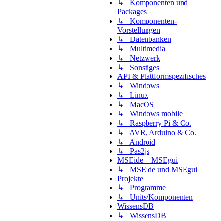
↳ Komponenten und
Packages
↳ Komponenten-
Vorstellungen
↳ Datenbanken
↳ Multimedia
↳ Netzwerk
↳ Sonstiges
API & Plattformspezifisches
↳ Windows
↳ Linux
↳ MacOS
↳ Windows mobile
↳ Raspberry Pi & Co.
↳ AVR, Arduino & Co.
↳ Android
↳ Pas2js
MSEide + MSEgui
↳ MSEide und MSEgui
Projekte
↳ Programme
↳ Units/Komponenten
WissensDB
↳ WissensDB