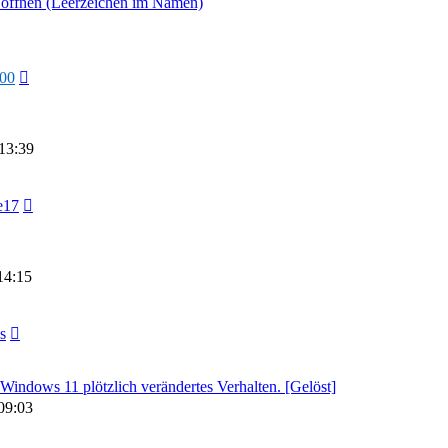
s öffnen (Leerzeichen im Namen)
000
13:39
e17
14:15
s
ndows 11 plötzlich verändertes Verhalten. [Gelöst]
09:03