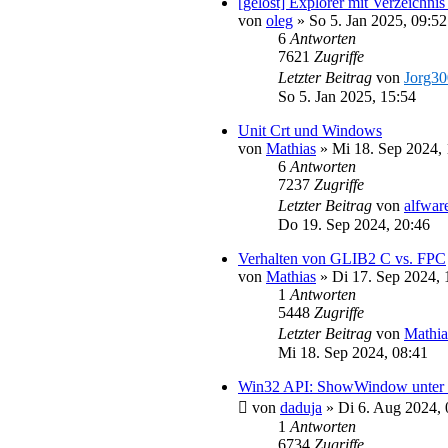
[gelöst] Explorer mit Verzeichni
von
oleg
»
So 5. Jan 2025, 09:52
6
Antworten
7621
Zugriffe
Letzter Beitrag
von
Jorg3
So 5. Jan 2025, 15:54
Unit Crt und Windows
von
Mathias
»
Mi 18. Sep 2024, 
6
Antworten
7237
Zugriffe
Letzter Beitrag
von
alfwar
Do 19. Sep 2024, 20:46
Verhalten von GLIB2 C vs. FPC
von
Mathias
»
Di 17. Sep 2024, 
1
Antworten
5448
Zugriffe
Letzter Beitrag
von
Mathia
Mi 18. Sep 2024, 08:41
Win32 API: ShowWindow unter Wi
von
daduja
»
Di 6. Aug 2024, 
1
Antworten
6734
Zugriffe