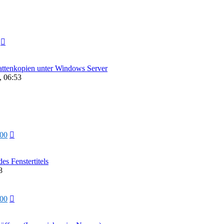
hattenkopien unter Windows Server
, 06:53
000
s Fenstertitels
8
000