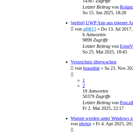
14367
Zugriffe
Letzter Beitrag
von
Roland
So 15. Jun 2025, 18:28
[gelöst] UWP App aus eigener Ap
von
af0815
»
Do 13. Jul 2017,
6
Antworten
9899
Zugriffe
Letzter Beitrag
von
ErnstV
So 25. Mai 2025, 18:45
Verzeichnis überwachen
von
braunbär
»
Sa 23. Nov 20
1
2
19
Antworten
50379
Zugriffe
Letzter Beitrag
von
Pascal
Fr 2. Mai 2025, 22:17
Warum werden unter Windows zu
von
photor
»
Fr 4. Apr 2025, 20: