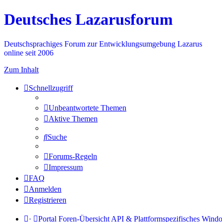
Deutsches Lazarusforum
Deutschsprachiges Forum zur Entwicklungsumgebung Lazarus
online seit 2006
Zum Inhalt
Schnellzugriff
Unbeantwortete Themen
Aktive Themen
Suche
Forums-Regeln
Impressum
FAQ
Anmelden
Registrieren
·
Portal
Foren-Übersicht
API & Plattformspezifisches
Wind