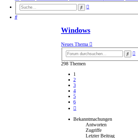
Erweiterte
Suche
Suche
Suche
Windows
Neues Thema
E
Such
S
298 Themen
1
2
3
4
5
6
Nächste
Bekanntmachungen
Antworten
Zugriffe
Letzter Beitrag