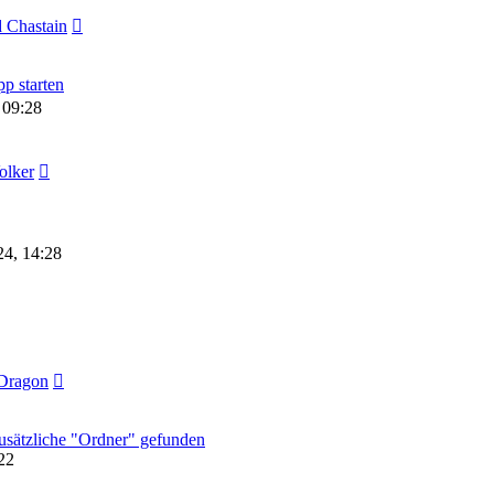
 Chastain
p starten
 09:28
olker
24, 14:28
Dragon
sätzliche "Ordner" gefunden
22