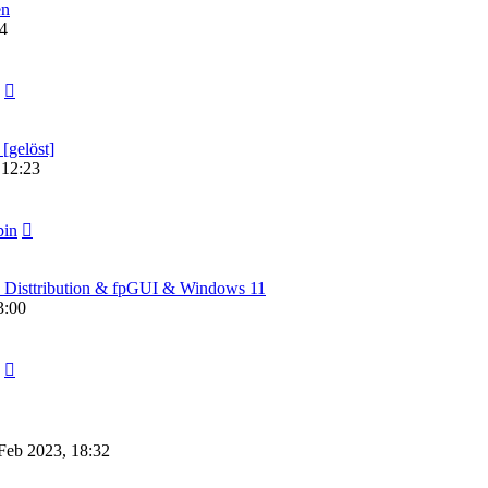
en
54
[gelöst]
 12:23
pin
e Disttribution & fpGUI & Windows 11
3:00
 Feb 2023, 18:32