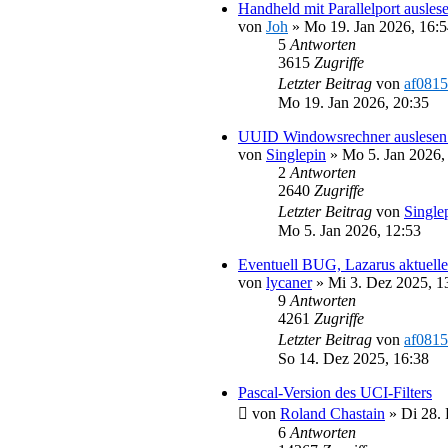
Handheld mit Parallelport ausles
von
Joh
»
Mo 19. Jan 2026, 16:
5
Antworten
3615
Zugriffe
Letzter Beitrag
von
af0815
Mo 19. Jan 2026, 20:35
UUID Windowsrechner auslesen 
von
Singlepin
»
Mo 5. Jan 2026,
2
Antworten
2640
Zugriffe
Letzter Beitrag
von
Single
Mo 5. Jan 2026, 12:53
Eventuell BUG, Lazarus aktuell
von
lycaner
»
Mi 3. Dez 2025, 1
9
Antworten
4261
Zugriffe
Letzter Beitrag
von
af0815
So 14. Dez 2025, 16:38
Pascal-Version des UCI-Filters
von
Roland Chastain
»
Di 28.
6
Antworten