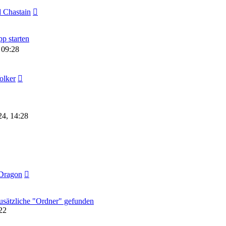
 Chastain
p starten
 09:28
olker
24, 14:28
Dragon
sätzliche "Ordner" gefunden
22