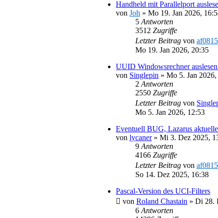
Handheld mit Parallelport ausles
von
Joh
»
Mo 19. Jan 2026, 16:
5
Antworten
3512
Zugriffe
Letzter Beitrag
von
af0815
Mo 19. Jan 2026, 20:35
UUID Windowsrechner auslesen 
von
Singlepin
»
Mo 5. Jan 2026,
2
Antworten
2550
Zugriffe
Letzter Beitrag
von
Single
Mo 5. Jan 2026, 12:53
Eventuell BUG, Lazarus aktuell
von
lycaner
»
Mi 3. Dez 2025, 1
9
Antworten
4166
Zugriffe
Letzter Beitrag
von
af0815
So 14. Dez 2025, 16:38
Pascal-Version des UCI-Filters
von
Roland Chastain
»
Di 28.
6
Antworten