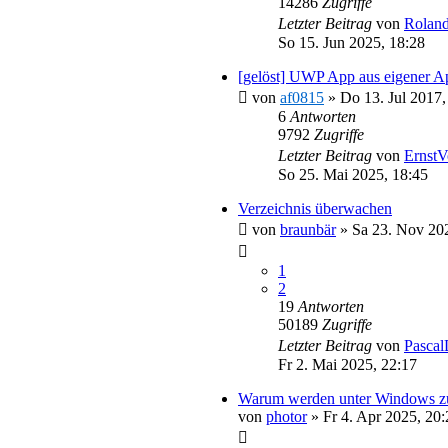
14286
Zugriffe
Letzter Beitrag
von
Roland
So 15. Jun 2025, 18:28
[gelöst] UWP App aus eigener Ap
von
af0815
»
Do 13. Jul 2017,
6
Antworten
9792
Zugriffe
Letzter Beitrag
von
ErnstV
So 25. Mai 2025, 18:45
Verzeichnis überwachen
von
braunbär
»
Sa 23. Nov 20
1
2
19
Antworten
50189
Zugriffe
Letzter Beitrag
von
Pascal
Fr 2. Mai 2025, 22:17
Warum werden unter Windows zu
von
photor
»
Fr 4. Apr 2025, 20: