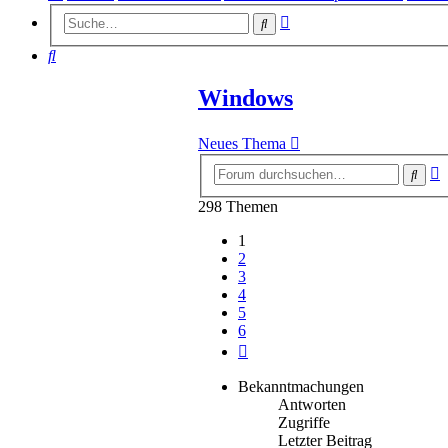
Erweiterte
Suche
Suche
Suche
Windows
Neues Thema
E
Such
S
298 Themen
1
2
3
4
5
6
Nächste
Bekanntmachungen
Antworten
Zugriffe
Letzter Beitrag