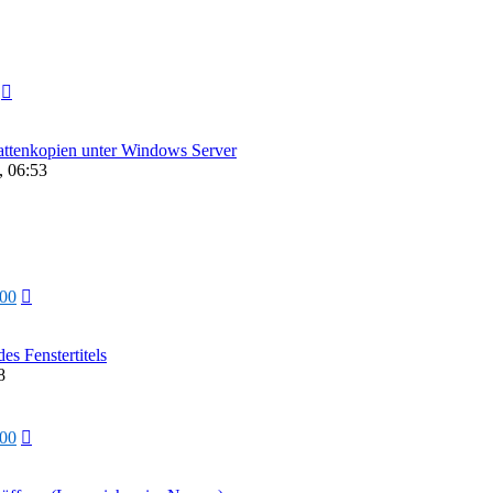
hattenkopien unter Windows Server
, 06:53
000
s Fenstertitels
8
000