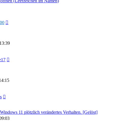
s öffnen (Leerzeichen im Namen)
000
13:39
e17
14:15
s
ndows 11 plötzlich verändertes Verhalten. [Gelöst]
09:03