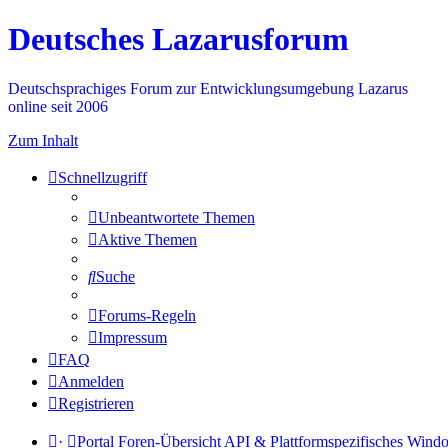
Deutsches Lazarusforum
Deutschsprachiges Forum zur Entwicklungsumgebung Lazarus
online seit 2006
Zum Inhalt
Schnellzugriff
Unbeantwortete Themen
Aktive Themen
Suche
Forums-Regeln
Impressum
FAQ
Anmelden
Registrieren
·
Portal
Foren-Übersicht
API & Plattformspezifisches
Wind