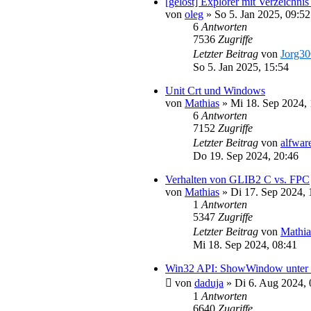
[gelöst] Explorer mit Verzeichni
von
oleg
»
So 5. Jan 2025, 09:52
6
Antworten
7536
Zugriffe
Letzter Beitrag
von
Jorg3
So 5. Jan 2025, 15:54
Unit Crt und Windows
von
Mathias
»
Mi 18. Sep 2024, 
6
Antworten
7152
Zugriffe
Letzter Beitrag
von
alfwar
Do 19. Sep 2024, 20:46
Verhalten von GLIB2 C vs. FPC
von
Mathias
»
Di 17. Sep 2024, 
1
Antworten
5347
Zugriffe
Letzter Beitrag
von
Mathia
Mi 18. Sep 2024, 08:41
Win32 API: ShowWindow unter Wi
von
daduja
»
Di 6. Aug 2024, 
1
Antworten
6640
Zugriffe