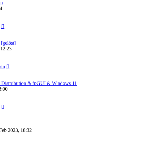
en
54
[gelöst]
 12:23
pin
e Disttribution & fpGUI & Windows 11
3:00
 Feb 2023, 18:32