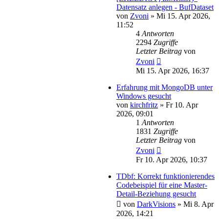
Datensatz anlegen - BufDataset
von
Zvoni
»
Mi 15. Apr 2026,
11:52
4
Antworten
2294
Zugriffe
Letzter Beitrag
von
Zvoni
Mi 15. Apr 2026, 16:37
Erfahrung mit MongoDB unter
Windows gesucht
von
kirchfritz
»
Fr 10. Apr
2026, 09:01
1
Antworten
1831
Zugriffe
Letzter Beitrag
von
Zvoni
Fr 10. Apr 2026, 10:37
TDbf: Korrekt funktionierendes
Codebeispiel für eine Master-
Detail-Beziehung gesucht
von
DarkVisions
»
Mi 8. Apr
2026, 14:21