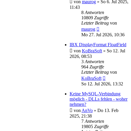
von
maurog
»
So 6. Jul 2025,
11:43
8
Antworten
10809
Zugriffe
Letzter Beitrag
von
maurog
Mo 27. Jul 2026, 10:36
IBX DisplayFormat FloatField
von
KoBraSoft
»
So 12. Jul
2026, 08:53
3
Antworten
964
Zugriffe
Letzter Beitrag
von
KoBraSoft
So 12. Jul 2026, 13:32
Keine MySQL-Verbindung
möglich - DLLs fehlen - woher
nehmen?
von
AnVo
»
Do 13. Feb
2025, 21:38
7
Antworten
19805
Zugriffe