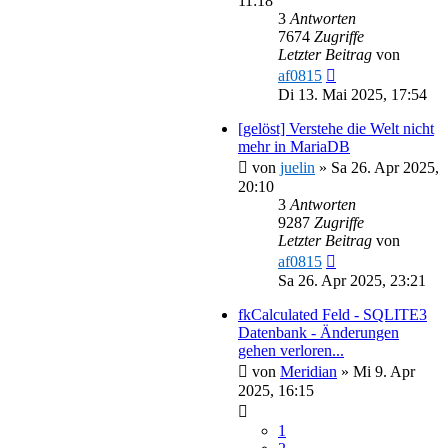
11:18
3
Antworten
7674
Zugriffe
Letzter Beitrag
von
af0815
Di 13. Mai 2025, 17:54
[gelöst] Verstehe die Welt nicht
mehr in MariaDB
von
juelin
»
Sa 26. Apr 2025,
20:10
3
Antworten
9287
Zugriffe
Letzter Beitrag
von
af0815
Sa 26. Apr 2025, 23:21
fkCalculated Feld - SQLITE3
Datenbank - Änderungen
gehen verloren...
von
Meridian
»
Mi 9. Apr
2025, 16:15
1