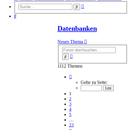
Erweiterte
Suche
Suche
Suche
Datenbanken
Neues Thema
Erweiterte
Suche
Suche
1112 Themen
Seite
1
Gehe zu Seite:
von
23
1
2
3
4
5
…
23
Nächste