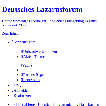
Deutsches Lazarusforum
Deutschsprachiges Forum zur Entwicklungsumgebung Lazarus
online seit 2006
Zum Inhalt
Schnellzugriff
Unbeantwortete Themen
Aktive Themen
Suche
Forums-Regeln
Impressum
FAQ
Anmelden
Registrieren
·
Portal
Foren-Übersicht
Programmierung
Datenbanken