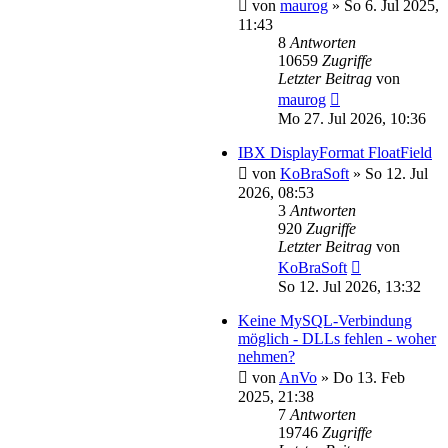
von
maurog
»
So 6. Jul 2025,
11:43
8
Antworten
10659
Zugriffe
Letzter Beitrag
von
maurog
Mo 27. Jul 2026, 10:36
IBX DisplayFormat FloatField
von
KoBraSoft
»
So 12. Jul
2026, 08:53
3
Antworten
920
Zugriffe
Letzter Beitrag
von
KoBraSoft
So 12. Jul 2026, 13:32
Keine MySQL-Verbindung
möglich - DLLs fehlen - woher
nehmen?
von
AnVo
»
Do 13. Feb
2025, 21:38
7
Antworten
19746
Zugriffe