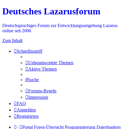
Deutsches Lazarusforum
Deutschsprachiges Forum zur Entwicklungsumgebung Lazarus
online seit 2006
Zum Inhalt
Schnellzugriff
Unbeantwortete Themen
Aktive Themen
Suche
Forums-Regeln
Impressum
FAQ
Anmelden
Registrieren
·
Portal
Foren-Übersicht
Programmierung
Datenbanken