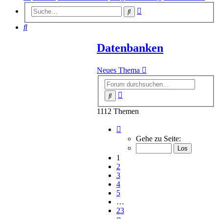
Erweiterte
Suche
Suche
Suche
Datenbanken
Neues Thema
Erweiterte
Suche
Suche
1112 Themen
Seite
1
Gehe zu Seite:
von
23
1
2
3
4
5
…
23
Nächste