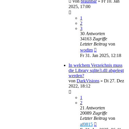
von
braunbär
»
Fr 10. Jan
2025, 17:00
1
2
3
30
Antworten
34163
Zugriffe
Letzter Beitrag
von
wodim
Fr 31. Jan 2025, 12:18
In welchem Verzeichnis muss
die Library sqlite3.dll abgelegt
werden?
von
DarkVisions
»
Di 27. Dez
2022, 18:12
1
2
21
Antworten
20089
Zugriffe
Letzter Beitrag
von
af0815