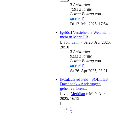
11:18
3
Antworten
7591
Zugriffe
Letzter Beitrag
von
af0815
Di 13. Mai 2025, 17:54
[gelöst] Verstehe die Welt nicht
mehr in MariaDB
von
juelin
»
Sa 26. Apr 2025,
20:10
3
Antworten
9232
Zugriffe
Letzter Beitrag
von
af0815
Sa 26. Apr 2025, 23:21
fkCalculated Feld - SQLITE3
Datenbank - Änderungen
gehen verloren...
von
Meridian
»
Mi 9. Apr
2025, 16:15
1