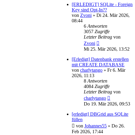
[ERLEDIGT] SQLite - Foreign
Key sind Opt-In??
von
Zvoni
»
Di 24. Mär 2026,
08:44
6
Antworten
3057
Zugriffe
Letzter Beitrag
von
Zvoni
Mi 25. Mär 2026, 13:52
[Erledigt] Datenbank erstellen
mit CREATE DATABASE
von
charlytango
»
Fr 6. Mär
2026, 11:13
8
Antworten
4084
Zugriffe
Letzter Beitrag
von
charlytango
Do 19. Mär 2026, 09:53
[erledigt] DBGrid aus SQLite
füllen
von
Johannes55
»
Do 26.
Feb 2026, 17:44