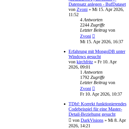
Datensatz anlegen - BufDataset
von
Zvoni
»
Mi 15. Apr 2026,
11:52
4
Antworten
2244
Zugriffe
Letzter Beitrag
von
Zvoni
Mi 15. Apr 2026, 16:37
Erfahrung mit MongoDB unter
Windows gesucht
von
kirchfritz
»
Fr 10. Apr
2026, 09:01
1
Antworten
1792
Zugriffe
Letzter Beitrag
von
Zvoni
Fr 10. Apr 2026, 10:37
TDbf: Korrekt funktionierendes
Codebeispiel für eine Master-
Detail-Beziehung gesucht
von
DarkVisions
»
Mi 8. Apr
2026, 14:21