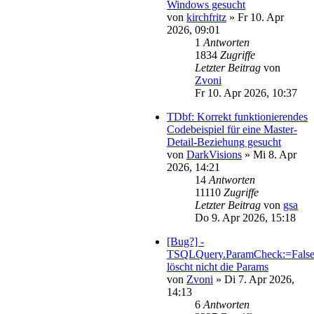
Windows gesucht
von
kirchfritz
»
Fr 10. Apr
2026, 09:01
1
Antworten
1834
Zugriffe
Letzter Beitrag
von
Zvoni
Fr 10. Apr 2026, 10:37
TDbf: Korrekt funktionierendes
Codebeispiel für eine Master-
Detail-Beziehung gesucht
von
DarkVisions
»
Mi 8. Apr
2026, 14:21
14
Antworten
11110
Zugriffe
Letzter Beitrag
von
gsa
Do 9. Apr 2026, 15:18
[Bug?] -
TSQLQuery.ParamCheck:=Fals
löscht nicht die Params
von
Zvoni
»
Di 7. Apr 2026,
14:13
6
Antworten