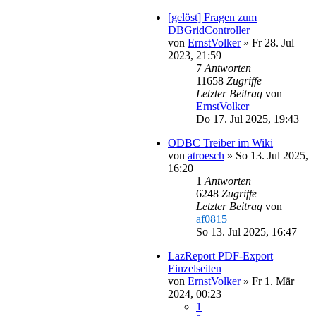
[gelöst] Fragen zum
DBGridController
von
ErnstVolker
»
Fr 28. Jul
2023, 21:59
7
Antworten
11658
Zugriffe
Letzter Beitrag
von
ErnstVolker
Do 17. Jul 2025, 19:43
ODBC Treiber im Wiki
von
atroesch
»
So 13. Jul 2025,
16:20
1
Antworten
6248
Zugriffe
Letzter Beitrag
von
af0815
So 13. Jul 2025, 16:47
LazReport PDF-Export
Einzelseiten
von
ErnstVolker
»
Fr 1. Mär
2024, 00:23
1