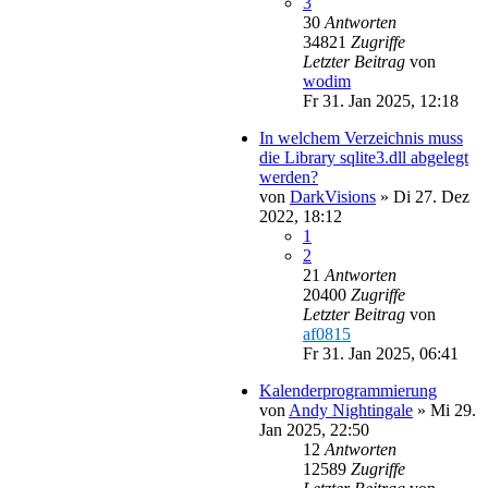
3
30
Antworten
34821
Zugriffe
Letzter Beitrag
von
wodim
Fr 31. Jan 2025, 12:18
In welchem Verzeichnis muss
die Library sqlite3.dll abgelegt
werden?
von
DarkVisions
»
Di 27. Dez
2022, 18:12
1
2
21
Antworten
20400
Zugriffe
Letzter Beitrag
von
af0815
Fr 31. Jan 2025, 06:41
Kalenderprogrammierung
von
Andy Nightingale
»
Mi 29.
Jan 2025, 22:50
12
Antworten
12589
Zugriffe