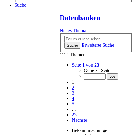
Suche
Datenbanken
Neues Thema
Erweiterte Suche
Suche
1112 Themen
Seite
1
von
23
Gehe zu Seite:
1
2
3
4
5
…
23
Nächste
Bekanntmachungen