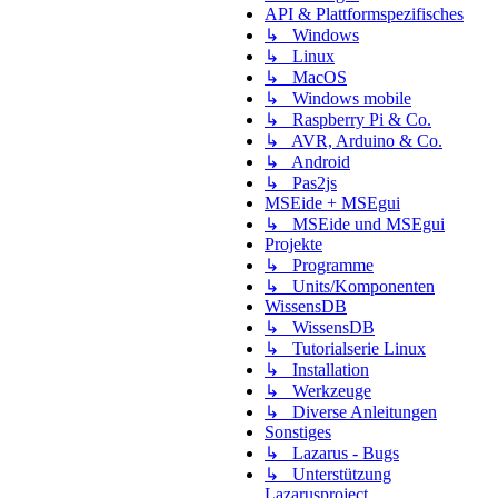
API & Plattformspezifisches
↳ Windows
↳ Linux
↳ MacOS
↳ Windows mobile
↳ Raspberry Pi & Co.
↳ AVR, Arduino & Co.
↳ Android
↳ Pas2js
MSEide + MSEgui
↳ MSEide und MSEgui
Projekte
↳ Programme
↳ Units/Komponenten
WissensDB
↳ WissensDB
↳ Tutorialserie Linux
↳ Installation
↳ Werkzeuge
↳ Diverse Anleitungen
Sonstiges
↳ Lazarus - Bugs
↳ Unterstützung
Lazarusproject