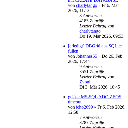
mit CREATE DATABASE
von
charlytango
»
Fr 6. Mär
2026, 11:13
8
Antworten
4185
Zugriffe
Letzter Beitrag
von
charlytango
Do 19. Mär 2026, 09:53
[erledigt] DBGrid aus SQLite
füllen
von
Johannes55
»
Do 26. Feb
2026, 17:44
9
Antworten
3551
Zugriffe
Letzter Beitrag
von
Zvoni
Di 3. Mär 2026, 10:45
gelöst: MS-SQL ADO ZEOS
timeout
von
icho2099
»
Fr 6. Feb 2026,
12:58
7
Antworten
3787
Zugriffe
Letzter Beitrag
von