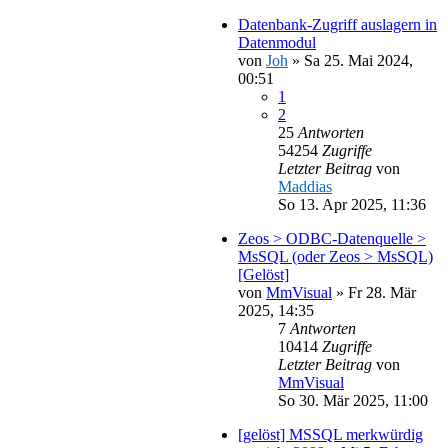
Datenbank-Zugriff auslagern in
Datenmodul
von
Joh
»
Sa 25. Mai 2024,
00:51
1
2
25
Antworten
54254
Zugriffe
Letzter Beitrag
von
Maddias
So 13. Apr 2025, 11:36
Zeos > ODBC-Datenquelle >
MsSQL (oder Zeos > MsSQL)
[Gelöst]
von
MmVisual
»
Fr 28. Mär
2025, 14:35
7
Antworten
10414
Zugriffe
Letzter Beitrag
von
MmVisual
So 30. Mär 2025, 11:00
[gelöst] MSSQL merkwürdig