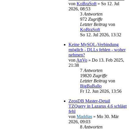
von
KoBraSoft
»
So 12. Jul
2026, 08:53
3
Antworten
972
Zugriffe
Letzter Beitrag
von
KoBraSoft
So 12. Jul 2026, 13:32
Keine MySQL-Verbindung
möglich - DLLs fehlen - woher
nehmen?
von
AnVo
»
Do 13. Feb 2025,
21:38
7
Antworten
19820
Zugriffe
Letzter Beitrag
von
BigBaBallo
Fr 12. Jun 2026, 13:56
ZeosDB Master-Detail
TZQuery in Lazarus 4.6 schlägt
fehl
von
Maddias
»
Mo 30. Mär
2026, 09:03
8
Antworten