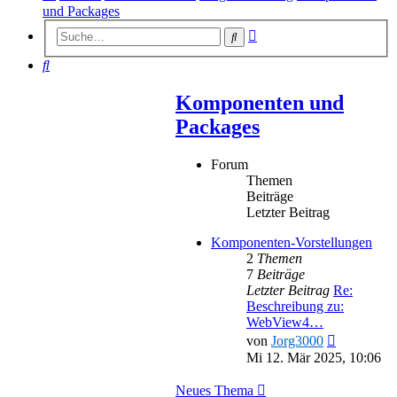
und Packages
Erweiterte
Suche
Suche
Suche
Komponenten und
Packages
Forum
Themen
Beiträge
Letzter Beitrag
Komponenten-Vorstellungen
2
Themen
7
Beiträge
Letzter Beitrag
Re:
Beschreibung zu:
WebView4…
Neuester
von
Jorg3000
Beitrag
Mi 12. Mär 2025, 10:06
Neues Thema