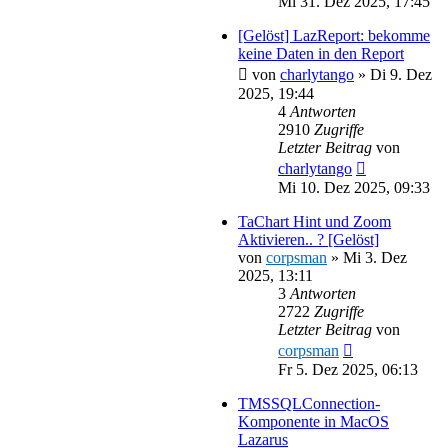
Mi 31. Dez 2025, 17:45
[Gelöst] LazReport: bekomme
keine Daten in den Report
von
charlytango
»
Di 9. Dez
2025, 19:44
4
Antworten
2910
Zugriffe
Letzter Beitrag
von
charlytango
Mi 10. Dez 2025, 09:33
TaChart Hint und Zoom
Aktivieren.. ? [Gelöst]
von
corpsman
»
Mi 3. Dez
2025, 13:11
3
Antworten
2722
Zugriffe
Letzter Beitrag
von
corpsman
Fr 5. Dez 2025, 06:13
TMSSQLConnection-
Komponente in MacOS
Lazarus