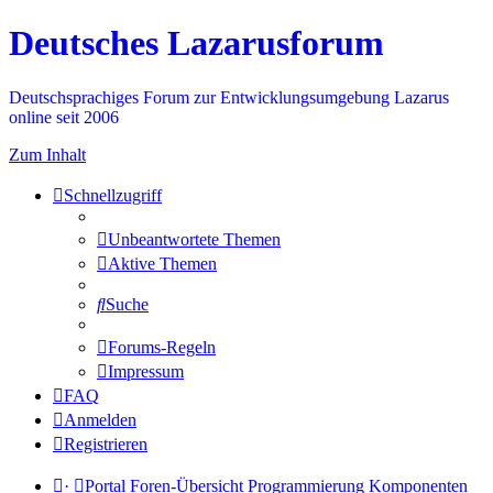
Deutsches Lazarusforum
Deutschsprachiges Forum zur Entwicklungsumgebung Lazarus
online seit 2006
Zum Inhalt
Schnellzugriff
Unbeantwortete Themen
Aktive Themen
Suche
Forums-Regeln
Impressum
FAQ
Anmelden
Registrieren
·
Portal
Foren-Übersicht
Programmierung
Komponenten