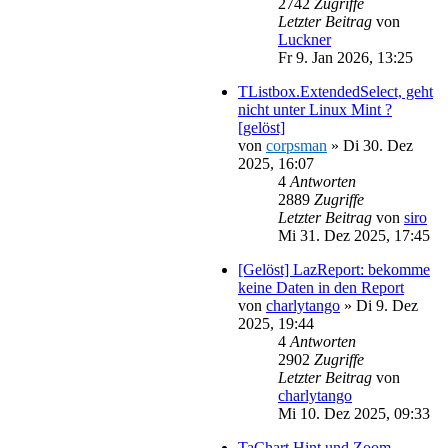
2742
Zugriffe
Letzter Beitrag
von
Luckner
Fr 9. Jan 2026, 13:25
TListbox.ExtendedSelect, geht
nicht unter Linux Mint ?
[gelöst]
von
corpsman
»
Di 30. Dez
2025, 16:07
4
Antworten
2889
Zugriffe
Letzter Beitrag
von
siro
Mi 31. Dez 2025, 17:45
[Gelöst] LazReport: bekomme
keine Daten in den Report
von
charlytango
»
Di 9. Dez
2025, 19:44
4
Antworten
2902
Zugriffe
Letzter Beitrag
von
charlytango
Mi 10. Dez 2025, 09:33
TaChart Hint und Zoom