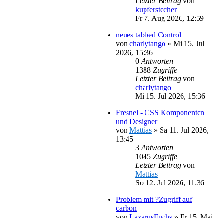
Letzter Beitrag
von
kupferstecher
Fr 7. Aug 2026, 12:59
neues tabbed Control
von
charlytango
»
Mi 15. Jul
2026, 15:36
0
Antworten
1388
Zugriffe
Letzter Beitrag
von
charlytango
Mi 15. Jul 2026, 15:36
Fresnel - CSS Komponenten
und Designer
von
Mattias
»
Sa 11. Jul 2026,
13:45
3
Antworten
1045
Zugriffe
Letzter Beitrag
von
Mattias
So 12. Jul 2026, 11:36
Problem mit ?Zugriff auf
carbon
von
LazarusFuchs
»
Fr 15. Mai