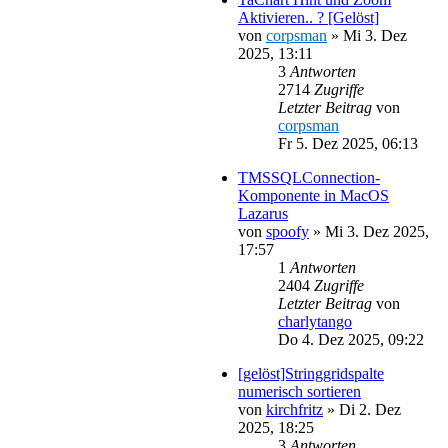
Aktivieren.. ? [Gelöst]
von
corpsman
»
Mi 3. Dez
2025, 13:11
3
Antworten
2714
Zugriffe
Letzter Beitrag
von
corpsman
Fr 5. Dez 2025, 06:13
TMSSQLConnection-
Komponente in MacOS
Lazarus
von
spoofy
»
Mi 3. Dez 2025,
17:57
1
Antworten
2404
Zugriffe
Letzter Beitrag
von
charlytango
Do 4. Dez 2025, 09:22
[gelöst]Stringgridspalte
numerisch sortieren
von
kirchfritz
»
Di 2. Dez
2025, 18:25
3
Antworten