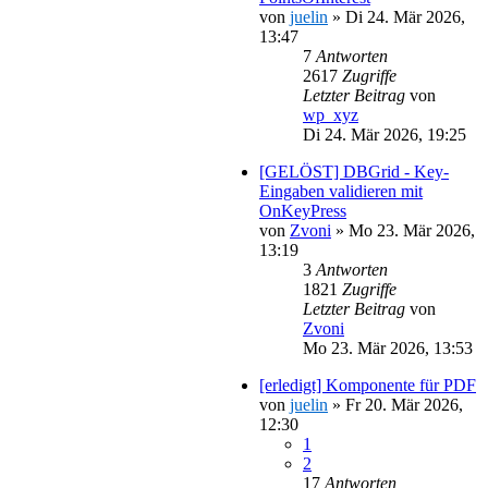
von
juelin
»
Di 24. Mär 2026,
13:47
7
Antworten
2617
Zugriffe
Letzter Beitrag
von
wp_xyz
Di 24. Mär 2026, 19:25
[GELÖST] DBGrid - Key-
Eingaben validieren mit
OnKeyPress
von
Zvoni
»
Mo 23. Mär 2026,
13:19
3
Antworten
1821
Zugriffe
Letzter Beitrag
von
Zvoni
Mo 23. Mär 2026, 13:53
[erledigt] Komponente für PDF
von
juelin
»
Fr 20. Mär 2026,
12:30
1
2
17
Antworten