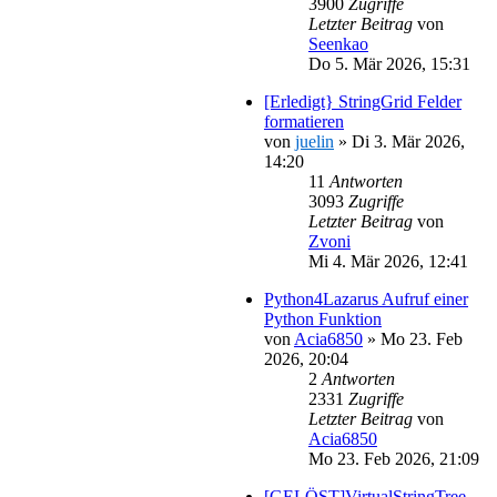
3900
Zugriffe
Letzter Beitrag
von
Seenkao
Do 5. Mär 2026, 15:31
[Erledigt} StringGrid Felder
formatieren
von
juelin
»
Di 3. Mär 2026,
14:20
11
Antworten
3093
Zugriffe
Letzter Beitrag
von
Zvoni
Mi 4. Mär 2026, 12:41
Python4Lazarus Aufruf einer
Python Funktion
von
Acia6850
»
Mo 23. Feb
2026, 20:04
2
Antworten
2331
Zugriffe
Letzter Beitrag
von
Acia6850
Mo 23. Feb 2026, 21:09
[GELÖST]VirtualStringTree -