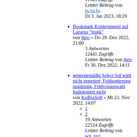
Letzter Beitrag
von
m.fuchs
Di 3. Jan 2023, 18:29
Bookmark Kontextmenü auf
Lazarus "trunk"
von
theo
»
Do 29. Dez 2022,
21:00
3
Antworten
12441
Zugriffe
Letzter Beitrag
von
theo
Fr 30. Dez 2022, 14:11
generatesqldlg Select Sql wird
nicht generiert, Feldsortierung
ungünstig, Feldvorauswahl
funktioniert nicht
von
KoBraSoft
»
Mi 23. Nov
2022, 14:07
1
2
19
Antworten
22524
Zugriffe
Letzter Beitrag
von
wp_xyz