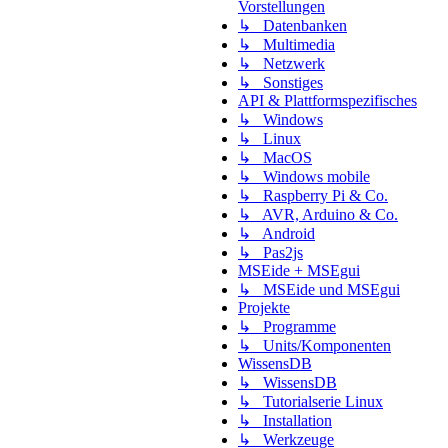
Vorstellungen
↳ Datenbanken
↳ Multimedia
↳ Netzwerk
↳ Sonstiges
API & Plattformspezifisches
↳ Windows
↳ Linux
↳ MacOS
↳ Windows mobile
↳ Raspberry Pi & Co.
↳ AVR, Arduino & Co.
↳ Android
↳ Pas2js
MSEide + MSEgui
↳ MSEide und MSEgui
Projekte
↳ Programme
↳ Units/Komponenten
WissensDB
↳ WissensDB
↳ Tutorialserie Linux
↳ Installation
↳ Werkzeuge