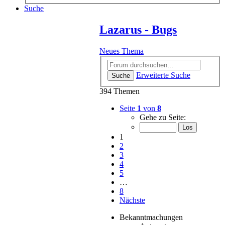
Suche
Lazarus - Bugs
Neues Thema
Erweiterte Suche
Suche
394 Themen
Seite
1
von
8
Gehe zu Seite:
1
2
3
4
5
…
8
Nächste
Bekanntmachungen