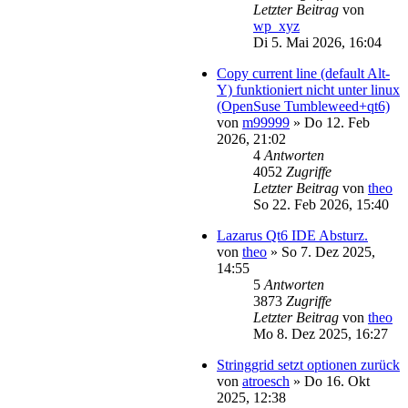
Letzter Beitrag
von
wp_xyz
Di 5. Mai 2026, 16:04
Copy current line (default Alt-
Y) funktioniert nicht unter linux
(OpenSuse Tumbleweed+qt6)
von
m99999
»
Do 12. Feb
2026, 21:02
4
Antworten
4052
Zugriffe
Letzter Beitrag
von
theo
So 22. Feb 2026, 15:40
Lazarus Qt6 IDE Absturz.
von
theo
»
So 7. Dez 2025,
14:55
5
Antworten
3873
Zugriffe
Letzter Beitrag
von
theo
Mo 8. Dez 2025, 16:27
Stringgrid setzt optionen zurück
von
atroesch
»
Do 16. Okt
2025, 12:38