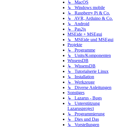
↳ MacOS
↳ Windows mobile
↳ Raspberry Pi & Co.
↳ AVR, Arduino & Co.
↳ Android
↳ Pas2js
MSEide + MSEgui
↳ MSEide und MSEgui
Projekte
↳ Programme
↳ Units/Komponenten
WissensDB
↳ WissensDB
↳ Tutorialserie Linux
↳ Installation
↳ Werkzeuge
↳ Diverse Anleitungen
Sonstiges
↳ Lazarus - Bugs
↳ Unterstützung
Lazarusproject
↳ Programmierung
↳ Dies und Das
↳ Vorstellungen