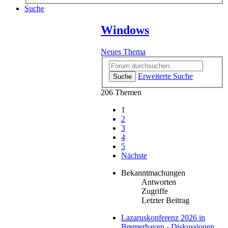
Suche
Windows
Neues Thema
Erweiterte Suche
Suche
206 Themen
1
2
3
4
5
Nächste
Bekanntmachungen
Antworten
Zugriffe
Letzter Beitrag
Lazaruskonferenz 2026 in
Bremerhaven - Diskussionen