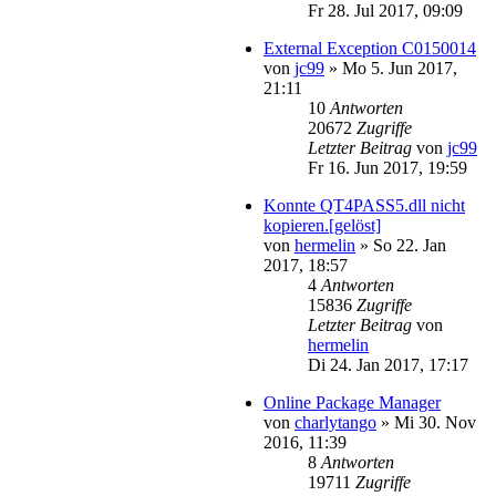
Fr 28. Jul 2017, 09:09
External Exception C0150014
von
jc99
»
Mo 5. Jun 2017,
21:11
10
Antworten
20672
Zugriffe
Letzter Beitrag
von
jc99
Fr 16. Jun 2017, 19:59
Konnte QT4PASS5.dll nicht
kopieren.[gelöst]
von
hermelin
»
So 22. Jan
2017, 18:57
4
Antworten
15836
Zugriffe
Letzter Beitrag
von
hermelin
Di 24. Jan 2017, 17:17
Online Package Manager
von
charlytango
»
Mi 30. Nov
2016, 11:39
8
Antworten
19711
Zugriffe