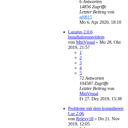
6
Antworten
14856
Zugriffe
Letzter Beitrag
von
af0815
Mo 6. Apr 2020, 18:10
Lazarus 2.0.6
Installationsproblem
von
MmVisual
»
Mo 28. Okt
2019, 21:57
1
2
3
4
5
72
Antworten
104587
Zugriffe
Letzter Beitrag
von
MmVisual
Fr 27. Dez 2019, 15:38
Probleme mit dem kompilieren
Laz 2.06
von
Relexy18
»
Do 21. Nov
2019, 12:05