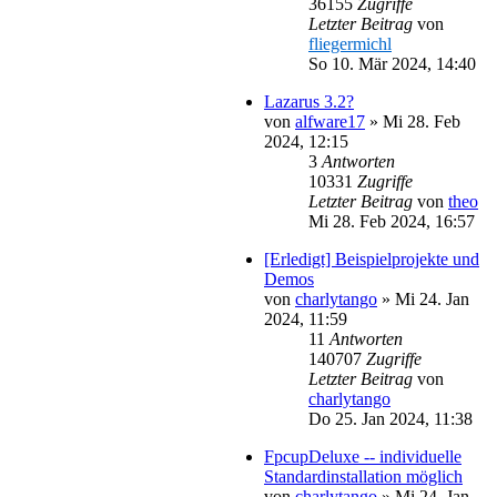
36155
Zugriffe
Letzter Beitrag
von
fliegermichl
So 10. Mär 2024, 14:40
Lazarus 3.2?
von
alfware17
»
Mi 28. Feb
2024, 12:15
3
Antworten
10331
Zugriffe
Letzter Beitrag
von
theo
Mi 28. Feb 2024, 16:57
[Erledigt] Beispielprojekte und
Demos
von
charlytango
»
Mi 24. Jan
2024, 11:59
11
Antworten
140707
Zugriffe
Letzter Beitrag
von
charlytango
Do 25. Jan 2024, 11:38
FpcupDeluxe -- individuelle
Standardinstallation möglich
von
charlytango
»
Mi 24. Jan