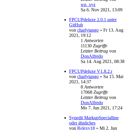
wp_xyz
Sa 6. Nov 2021, 13:09
FPCUPdeluxe 2.0.1 unter
GitHub
von
charlytango
»
Fr 13. Aug
2021, 19:12
1
Antworten
11130
Zugriffe
Letzter Beitrag
von
DonAlfredo
Sa 14. Aug 2021, 08:38
FPCUPdeluxe V1.8.2.r
von
charlytango
»
Sa 15. Mai
2021, 14:37
8
Antworten
17068
Zugriffe
Letzter Beitrag
von
DonAlfredo
Mo 7. Jun 2021, 17:24
Synedit MarkupSpecialline
oder ähnliches
von
Relexy18
»
Mi 2. Jun