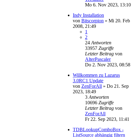
Mo 6. Nov 2023, 13:10
Indy Installation
von
Bitscorpion
»
Mi 20. Feb
2008, 21:49
1
2
24
Antworten
33957
Zugriffe
Letzter Beitrag
von
AlterPascaler
Do 2. Nov 2023, 08:58
Willkommen zu Lazarus
3.0RC1 Update
von
ZenForAll
»
Do 21. Sep
2023, 18:49
3
Antworten
10696
Zugriffe
Letzter Beitrag
von
ZenForAll
Fr 22. Sep 2023, 11:41
TDBLookupComboBox -
ListSource abhängig filtern