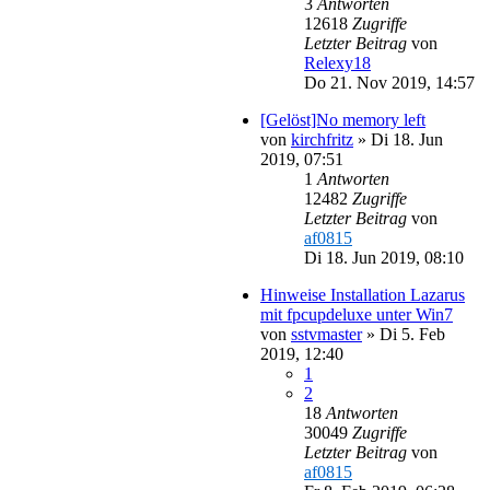
3
Antworten
12618
Zugriffe
Letzter Beitrag
von
Relexy18
Do 21. Nov 2019, 14:57
[Gelöst]No memory left
von
kirchfritz
»
Di 18. Jun
2019, 07:51
1
Antworten
12482
Zugriffe
Letzter Beitrag
von
af0815
Di 18. Jun 2019, 08:10
Hinweise Installation Lazarus
mit fpcupdeluxe unter Win7
von
sstvmaster
»
Di 5. Feb
2019, 12:40
1
2
18
Antworten
30049
Zugriffe
Letzter Beitrag
von
af0815