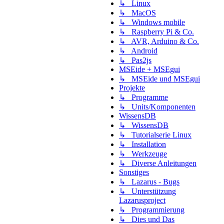
↳ Linux
↳ MacOS
↳ Windows mobile
↳ Raspberry Pi & Co.
↳ AVR, Arduino & Co.
↳ Android
↳ Pas2js
MSEide + MSEgui
↳ MSEide und MSEgui
Projekte
↳ Programme
↳ Units/Komponenten
WissensDB
↳ WissensDB
↳ Tutorialserie Linux
↳ Installation
↳ Werkzeuge
↳ Diverse Anleitungen
Sonstiges
↳ Lazarus - Bugs
↳ Unterstützung
Lazarusproject
↳ Programmierung
↳ Dies und Das