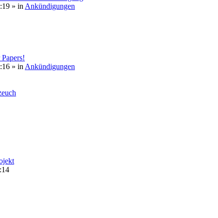
:19
» in
Ankündigungen
 Papers!
:16
» in
Ankündigungen
euch
ojekt
:14