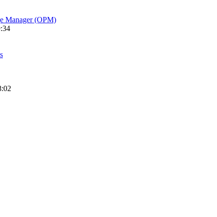
age Manager (OPM)
9:34
s
8:02
1