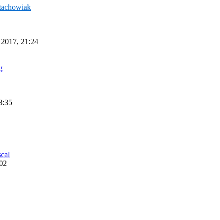
tachowiak
 2017, 21:24
g
8:35
scal
:02