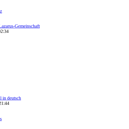
z
 Lazarus-Gemeinschaft
02:34
l in deutsch
21:44
s