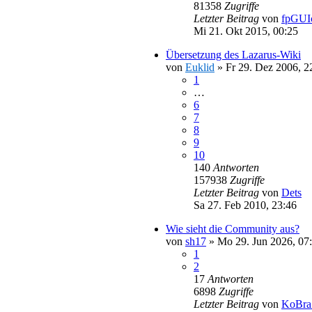
81358
Zugriffe
Letzter Beitrag
von
fpGUI
Mi 21. Okt 2015, 00:25
Übersetzung des Lazarus-Wiki
von
Euklid
»
Fr 29. Dez 2006, 2
1
…
6
7
8
9
10
140
Antworten
157938
Zugriffe
Letzter Beitrag
von
Dets
Sa 27. Feb 2010, 23:46
Wie sieht die Community aus?
von
sh17
»
Mo 29. Jun 2026, 07
1
2
17
Antworten
6898
Zugriffe
Letzter Beitrag
von
KoBra