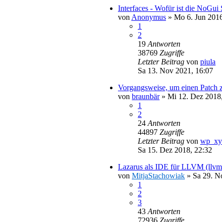
Interfaces - Wofür ist die NoGui 
von
Anonymus
»
Mo 6. Jun 2016
1
2
19
Antworten
38769
Zugriffe
Letzter Beitrag
von
piula
Sa 13. Nov 2021, 16:07
Vorgangsweise, um einen Patch z
von
braunbär
»
Mi 12. Dez 2018
1
2
24
Antworten
44897
Zugriffe
Letzter Beitrag
von
wp_xy
Sa 15. Dez 2018, 22:32
Lazarus als IDE für LLVM (llvm
von
MitjaStachowiak
»
Sa 29. N
1
2
3
43
Antworten
72936
Zugriffe