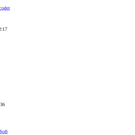
coder
2:17
:36
Soft