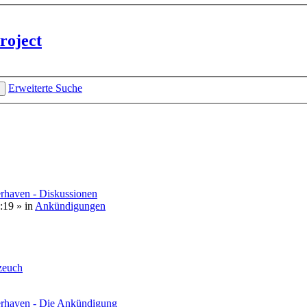
roject
Erweiterte Suche
rhaven - Diskussionen
:19
» in
Ankündigungen
euch
erhaven - Die Ankündigung