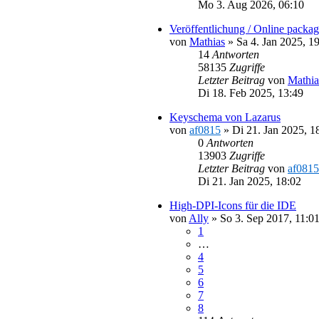
Mo 3. Aug 2026, 06:10
Veröffentlichung / Online pack
von
Mathias
»
Sa 4. Jan 2025, 1
14
Antworten
58135
Zugriffe
Letzter Beitrag
von
Mathia
Di 18. Feb 2025, 13:49
Keyschema von Lazarus
von
af0815
»
Di 21. Jan 2025, 1
0
Antworten
13903
Zugriffe
Letzter Beitrag
von
af0815
Di 21. Jan 2025, 18:02
High-DPI-Icons für die IDE
von
Ally
»
So 3. Sep 2017, 11:0
1
…
4
5
6
7
8