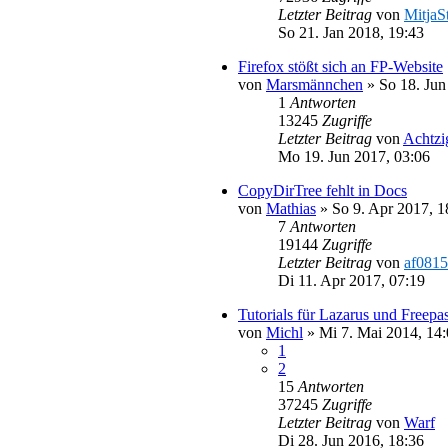
Letzter Beitrag
von
MitjaS
So 21. Jan 2018, 19:43
Firefox stößt sich an FP-Website
von
Marsmännchen
»
So 18. Jun
1
Antworten
13245
Zugriffe
Letzter Beitrag
von
Achtzi
Mo 19. Jun 2017, 03:06
CopyDirTree fehlt in Docs
von
Mathias
»
So 9. Apr 2017, 1
7
Antworten
19144
Zugriffe
Letzter Beitrag
von
af0815
Di 11. Apr 2017, 07:19
Tutorials für Lazarus und Freepa
von
Michl
»
Mi 7. Mai 2014, 14
1
2
15
Antworten
37245
Zugriffe
Letzter Beitrag
von
Warf
Di 28. Jun 2016, 18:36