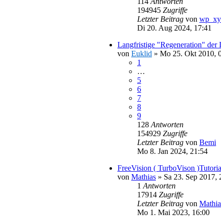
114
Antworten
194945
Zugriffe
Letzter Beitrag
von
wp_xy
Di 20. Aug 2024, 17:41
Langfristige "Regeneration" der
von
Euklid
»
Mo 25. Okt 2010, 
1
…
5
6
7
8
9
128
Antworten
154929
Zugriffe
Letzter Beitrag
von
Bemi
Mo 8. Jan 2024, 21:54
FreeVision ( TurboVison )Tutoria
von
Mathias
»
Sa 23. Sep 2017, 
1
Antworten
17914
Zugriffe
Letzter Beitrag
von
Mathia
Mo 1. Mai 2023, 16:00