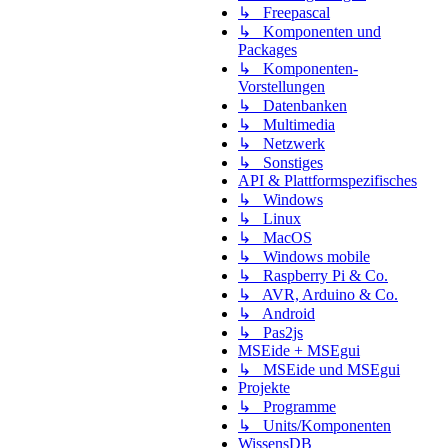
↳ Freepascal
↳ Komponenten und
Packages
↳ Komponenten-
Vorstellungen
↳ Datenbanken
↳ Multimedia
↳ Netzwerk
↳ Sonstiges
API & Plattformspezifisches
↳ Windows
↳ Linux
↳ MacOS
↳ Windows mobile
↳ Raspberry Pi & Co.
↳ AVR, Arduino & Co.
↳ Android
↳ Pas2js
MSEide + MSEgui
↳ MSEide und MSEgui
Projekte
↳ Programme
↳ Units/Komponenten
WissensDB