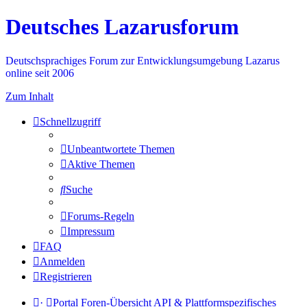
Deutsches Lazarusforum
Deutschsprachiges Forum zur Entwicklungsumgebung Lazarus
online seit 2006
Zum Inhalt
Schnellzugriff
Unbeantwortete Themen
Aktive Themen
Suche
Forums-Regeln
Impressum
FAQ
Anmelden
Registrieren
·
Portal
Foren-Übersicht
API & Plattformspezifisches