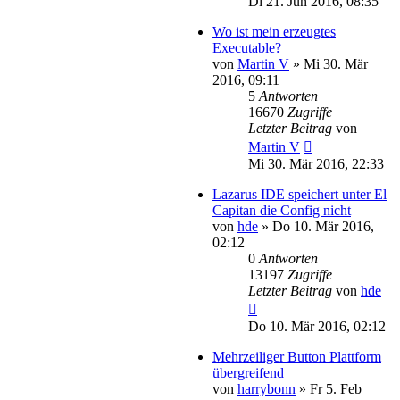
Di 21. Jun 2016, 08:35
Wo ist mein erzeugtes
Executable?
von
Martin V
»
Mi 30. Mär
2016, 09:11
5
Antworten
16670
Zugriffe
Letzter Beitrag
von
Martin V
Mi 30. Mär 2016, 22:33
Lazarus IDE speichert unter El
Capitan die Config nicht
von
hde
»
Do 10. Mär 2016,
02:12
0
Antworten
13197
Zugriffe
Letzter Beitrag
von
hde
Do 10. Mär 2016, 02:12
Mehrzeiliger Button Plattform
übergreifend
von
harrybonn
»
Fr 5. Feb