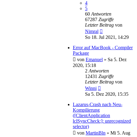
4
5
60
Antworten
67287
Zugriffe
Letzter Beitrag
von
Nimral
So 18. Jul 2021, 14:29
Error auf MacBook - Compiler
Package
von
Emanuel
»
Sa 5. Dez
2020, 15:18
2
Antworten
12431
Zugriffe
Letzter Beitrag
von
Winni
Sa 5. Dez 2020, 15:35
Lazarus-Crash nach Neu-
Kompilierung
([ClientApplication
lclSyncCheck:]: unrecognized
selector)
von
MartinBln
»
Mi 5. Aug