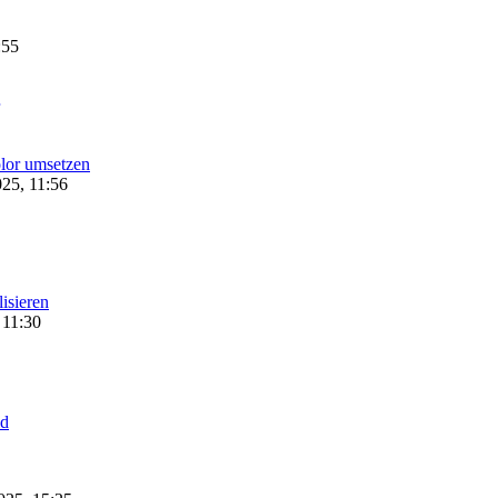
:55
lor umsetzen
25, 11:56
lisieren
 11:30
ld