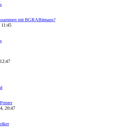
s
s zusammen mit BGRABitmaps?
 11:45
s
 12:47
ld
Printer
4, 20:47
olker