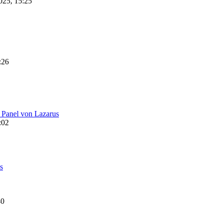
025, 15:25
:26
 Panel von Lazarus
:02
s
40