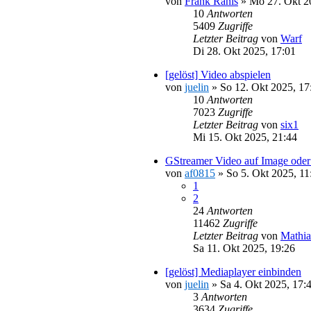
von
Frank Ranis
»
Mo 27. Okt 2
10
Antworten
5409
Zugriffe
Letzter Beitrag
von
Warf
Di 28. Okt 2025, 17:01
[gelöst] Video abspielen
von
juelin
»
So 12. Okt 2025, 17
10
Antworten
7023
Zugriffe
Letzter Beitrag
von
six1
Mi 15. Okt 2025, 21:44
GStreamer Video auf Image oder
von
af0815
»
So 5. Okt 2025, 11
1
2
24
Antworten
11462
Zugriffe
Letzter Beitrag
von
Mathia
Sa 11. Okt 2025, 19:26
[gelöst] Mediaplayer einbinden
von
juelin
»
Sa 4. Okt 2025, 17:
3
Antworten
3634
Zugriffe