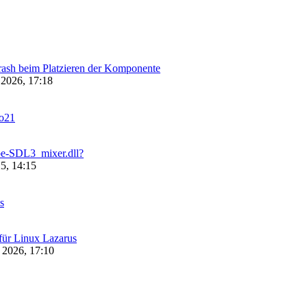
sh beim Platzieren der Komponente
 2026, 17:18
o21
be-SDL3_mixer.dll?
5, 14:15
s
ür Linux Lazarus
 2026, 17:10