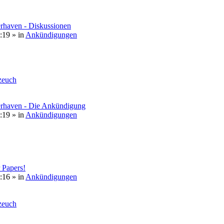
rhaven - Diskussionen
:19
» in
Ankündigungen
euch
erhaven - Die Ankündigung
:19
» in
Ankündigungen
 Papers!
:16
» in
Ankündigungen
euch