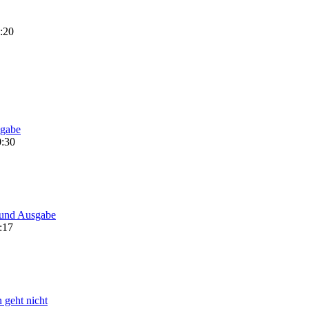
:20
sgabe
0:30
- und Ausgabe
:17
geht nicht