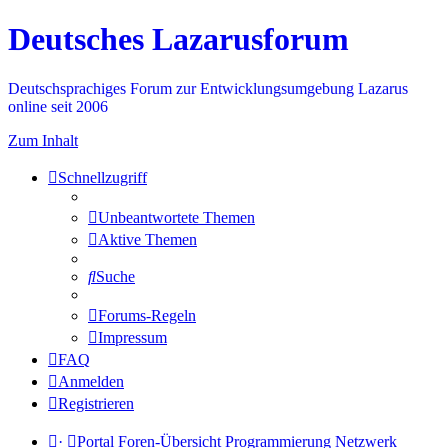
Deutsches Lazarusforum
Deutschsprachiges Forum zur Entwicklungsumgebung Lazarus
online seit 2006
Zum Inhalt
Schnellzugriff
Unbeantwortete Themen
Aktive Themen
Suche
Forums-Regeln
Impressum
FAQ
Anmelden
Registrieren
·
Portal
Foren-Übersicht
Programmierung
Netzwerk