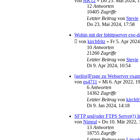
von
HK12
»
Do 23. Mai 2024, 1
12
Antworten
10405
Zugriffe
Letzter Beitrag
von
Stevie
Do 23. Mai 2024, 17:58
Wohin mit der fphttpserver exe-d
von
kirchfritz
»
Fr 5. Apr 2024
10
Antworten
21260
Zugriffe
Letzter Beitrag
von
Stevie
Di 9. Apr 2024, 10:54
[gelöst]Frage zu Webserver examp
von
ps4711
»
Mi 6. Apr 2022, 1
6
Antworten
14362
Zugriffe
Letzter Beitrag
von
kirchfr
Di 9. Jan 2024, 14:18
SFTP und/oder FTPS Server(!) 
von
Nimral
»
Do 10. Mär 2022, 
13
Antworten
18755
Zugriffe
Letzter Beitrag
von
Lincol