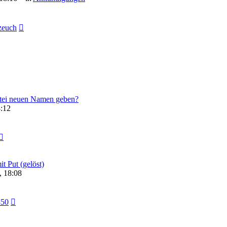
euch
tei neuen Namen geben?
8:12
 Put (gelöst)
, 18:08
850