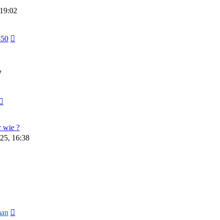
 19:02
850
7
 wie ?
25, 16:38
man