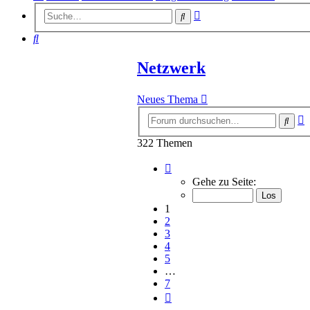
Erweiterte
Suche
Suche
Suche
Netzwerk
Neues Thema
E
Such
S
322 Themen
Seite
1
Gehe zu Seite:
von
7
1
2
3
4
5
…
7
Nächste