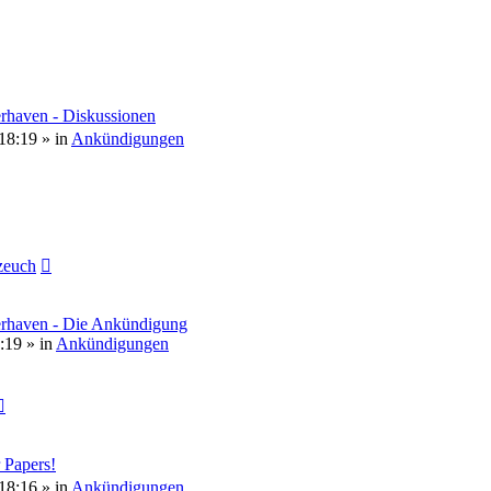
rhaven - Diskussionen
18:19
» in
Ankündigungen
euch
erhaven - Die Ankündigung
:19
» in
Ankündigungen
 Papers!
18:16
» in
Ankündigungen