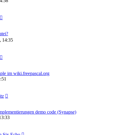
4:58
atei?
, 14:35
le im wiki.freepascal.org
9:51
itz
Implementierungen demo code (Synapse)
13:33
n Six Echo