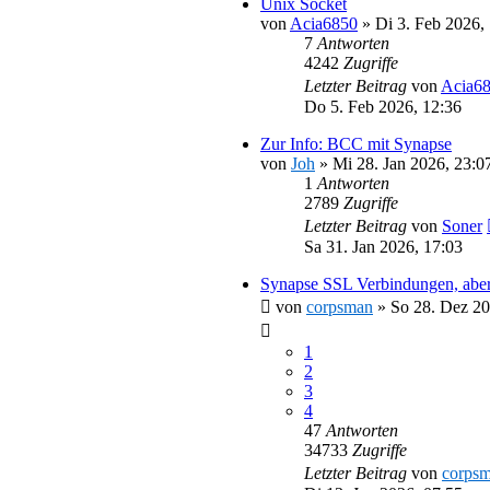
Unix Socket
von
Acia6850
»
Di 3. Feb 2026,
7
Antworten
4242
Zugriffe
Letzter Beitrag
von
Acia6
Do 5. Feb 2026, 12:36
Zur Info: BCC mit Synapse
von
Joh
»
Mi 28. Jan 2026, 23:0
1
Antworten
2789
Zugriffe
Letzter Beitrag
von
Soner
Sa 31. Jan 2026, 17:03
Synapse SSL Verbindungen, aber
von
corpsman
»
So 28. Dez 20
1
2
3
4
47
Antworten
34733
Zugriffe
Letzter Beitrag
von
corps