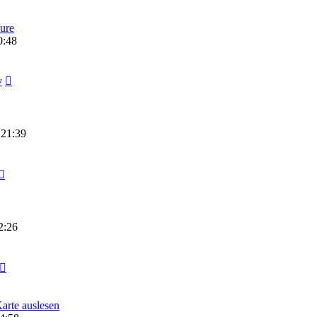
ure
0:48
v
 21:39
2:26
arte auslesen