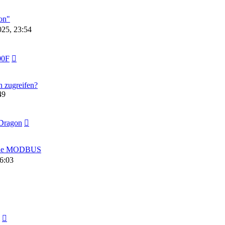
on"
025, 23:54
00F
 zugreifen?
49
Dragon
 ohne MODBUS
16:03