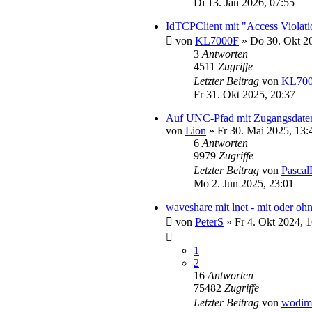
Di 13. Jan 2026, 07:55
IdTCPClient mit "Access Violati
von
KL7000F
»
Do 30. Okt 2
3
Antworten
4511
Zugriffe
Letzter Beitrag
von
KL70
Fr 31. Okt 2025, 20:37
Auf UNC-Pfad mit Zugangsdaten
von
Lion
»
Fr 30. Mai 2025, 13:
6
Antworten
9979
Zugriffe
Letzter Beitrag
von
Pascal
Mo 2. Jun 2025, 23:01
waveshare mit lnet - mit oder
von
PeterS
»
Fr 4. Okt 2024, 
1
2
16
Antworten
75482
Zugriffe
Letzter Beitrag
von
wodim