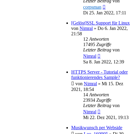
Letzter Beitrag
von
corpsman
Di 25. Jan 2022, 17:11
[Gelöst]SSL Support für Linux
von
Nimral
»
Do 6. Jan 2022,
21:58
12
Antworten
17495
Zugriffe
Letzter Beitrag
von
Nimral
Sa 8. Jan 2022, 12:39
HTTPS Server - Tutorial oder
funktionierendes Sample?
von
Nimral
»
Mi 15. Dez
2021, 18:54
14
Antworten
23934
Zugriffe
Letzter Beitrag
von
Nimral
Mi 22. Dez 2021, 19:13
Musikwunsch per Webside
von
Leo_160905
»
Di 30.