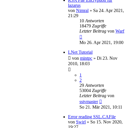
RSA File Encryption für
lazarus
von
Nimral
»
Sa 24. Apr 2021,
21:29
10
Antworten
18479
Zugriffe
Letzter Beitrag
von
Warf
Mo 26. Apr 2021, 19:00
LNet Tutorial
von
mintpc
»
Di 23. Nov
2010, 18:03
1
2
29
Antworten
53004
Zugriffe
Letzter Beitrag
von
sstvmaster
So 21. Mär 2021, 10:11
Error reading SSL.CAFile
von
Swirl
»
So 15. Nov 2020,
19:27