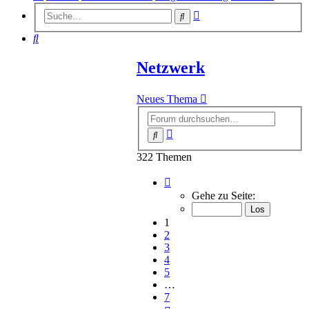
Erweiterte
Suche
Suche
Suche
Netzwerk
Neues Thema
Erweiterte
Suche
Suche
322 Themen
Seite
1
Gehe zu Seite:
von
7
1
2
3
4
5
…
7
Nächste