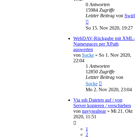
0
Antworten
15984
Zugriffe
Letzter Beitrag
von
Swirl
So 15. Nov 2020, 19:27
WebDAV-Rückgabe mit XML-
Namespaces per XPath
auswerten
von
Socke
»
So 1. Nov 2020,
22:04
1
Antworten
12850
Zugriffe
Letzter Beitrag
von
Socke
Mo 2. Nov 2020, 23:04
Via ssh Dateien auf / von
Server kopieren / verschieben
von
navyseabear
»
Mi 21. Okt
2020, 11:51
1
2