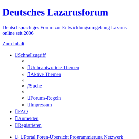
Deutsches Lazarusforum
Deutschsprachiges Forum zur Entwicklungsumgebung Lazarus
online seit 2006
Zum Inhalt
Schnellzugriff
Unbeantwortete Themen
Aktive Themen
Suche
Forums-Regeln
Impressum
FAQ
Anmelden
Registrieren
·
Portal
Foren-Übersicht
Programmierung
Netzwerk