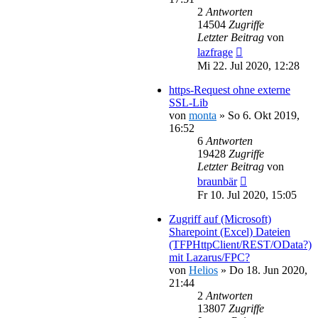
2
Antworten
14504
Zugriffe
Letzter Beitrag
von
lazfrage
Mi 22. Jul 2020, 12:28
https-Request ohne externe
SSL-Lib
von
monta
»
So 6. Okt 2019,
16:52
6
Antworten
19428
Zugriffe
Letzter Beitrag
von
braunbär
Fr 10. Jul 2020, 15:05
Zugriff auf (Microsoft)
Sharepoint (Excel) Dateien
(TFPHttpClient/REST/OData?)
mit Lazarus/FPC?
von
Helios
»
Do 18. Jun 2020,
21:44
2
Antworten
13807
Zugriffe