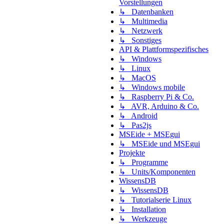
Vorstellungen
↳ Datenbanken
↳ Multimedia
↳ Netzwerk
↳ Sonstiges
API & Plattformspezifisches
↳ Windows
↳ Linux
↳ MacOS
↳ Windows mobile
↳ Raspberry Pi & Co.
↳ AVR, Arduino & Co.
↳ Android
↳ Pas2js
MSEide + MSEgui
↳ MSEide und MSEgui
Projekte
↳ Programme
↳ Units/Komponenten
WissensDB
↳ WissensDB
↳ Tutorialserie Linux
↳ Installation
↳ Werkzeuge