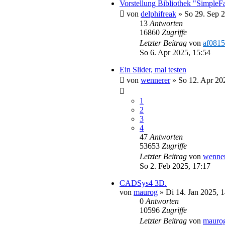
Vorstellung Bibliothek "SimpleF
von
delphifreak
»
So 29. Sep 
13
Antworten
16860
Zugriffe
Letzter Beitrag
von
af0815
So 6. Apr 2025, 15:54
Ein Slider, mal testen
von
wennerer
»
So 12. Apr 20
1
2
3
4
47
Antworten
53653
Zugriffe
Letzter Beitrag
von
wenne
So 2. Feb 2025, 17:17
CADSys4 3D.
von
maurog
»
Di 14. Jan 2025, 
0
Antworten
10596
Zugriffe
Letzter Beitrag
von
mauro