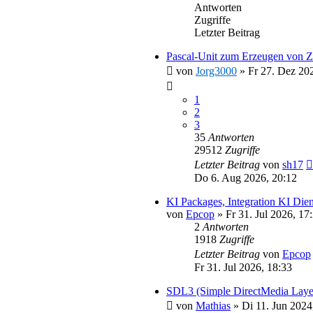
Antworten
Zugriffe
Letzter Beitrag
Pascal-Unit zum Erzeugen v
von
Jorg3000
»
Fr 27. Dez 20
1
2
3
35
Antworten
29512
Zugriffe
Letzter Beitrag
von
sh17
Do 6. Aug 2026, 20:12
KI Packages, Integration KI Dien
von
Epcop
»
Fr 31. Jul 2026, 17
2
Antworten
1918
Zugriffe
Letzter Beitrag
von
Epcop
Fr 31. Jul 2026, 18:33
SDL3 (Simple DirectMedia Laye
von
Mathias
»
Di 11. Jun 2024