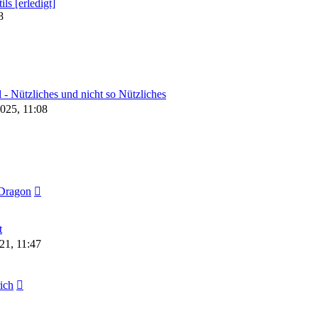
ls [erledigt]
8
- Nützliches und nicht so Nützliches
2025, 11:08
Dragon
t
21, 11:47
rich