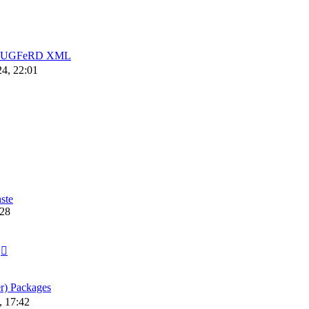
on ZUGFeRD XML
24, 22:01
ste
:28
r) Packages
, 17:42