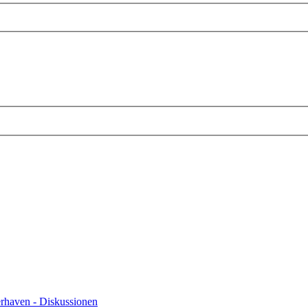
rweiterte
e
uche
rhaven - Diskussionen