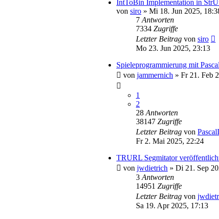
IntToBin Implementation in StrUti
von
siro
»
Mi 18. Jun 2025, 18:3
7
Antworten
7334
Zugriffe
Letzter Beitrag
von
siro
Mo 23. Jun 2025, 23:13
Spieleprogrammierung mit Pascal 
von
jammernich
»
Fr 21. Feb 
1
2
28
Antworten
38147
Zugriffe
Letzter Beitrag
von
Pascal
Fr 2. Mai 2025, 22:24
TRURL Segmitator veröffentlich
von
jwdietrich
»
Di 21. Sep 20
3
Antworten
14951
Zugriffe
Letzter Beitrag
von
jwdiet
Sa 19. Apr 2025, 17:13