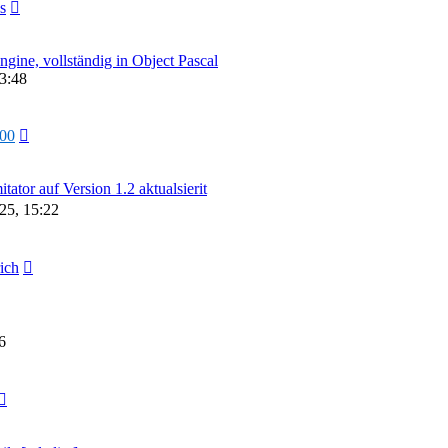
s
ine, vollständig in Object Pascal
3:48
000
or auf Version 1.2 aktualsierit
25, 15:22
rich
6