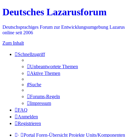
Deutsches Lazarusforum
Deutschsprachiges Forum zur Entwicklungsumgebung Lazarus
online seit 2006
Zum Inhalt
Schnellzugriff
Unbeantwortete Themen
Aktive Themen
Suche
Forums-Regeln
Impressum
FAQ
Anmelden
Registrieren
·
Portal
Foren-Übersicht
Projekte
Units/Komponenten