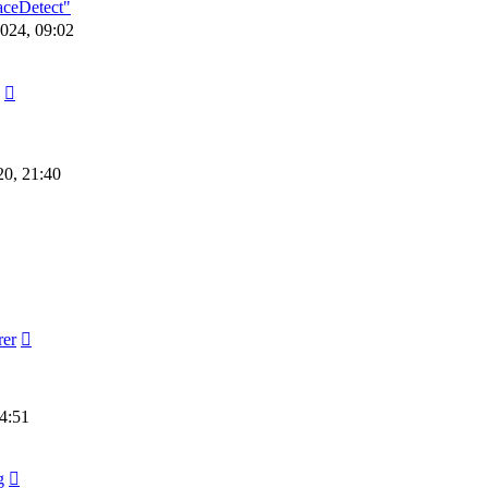
aceDetect"
2024, 09:02
20, 21:40
rer
14:51
g