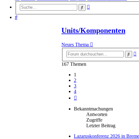
Erweiterte
Suche
Suche
Suche
Units/Komponenten
Neues Thema
E
Such
S
167 Themen
1
2
3
4
Nächste
Bekanntmachungen
Antworten
Zugriffe
Letzter Beitrag
Lazaruskonferenz 2026 in Breme