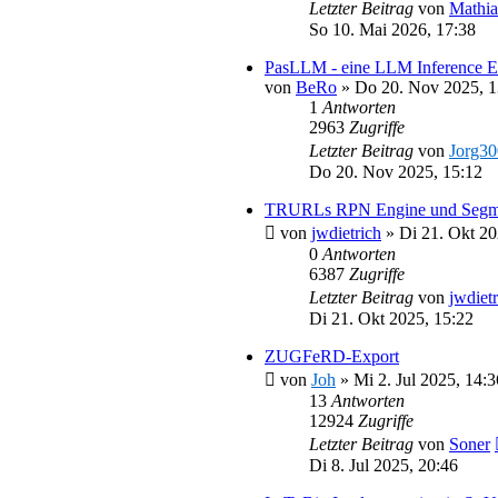
Letzter Beitrag
von
Mathia
So 10. Mai 2026, 17:38
PasLLM - eine LLM Inference Eng
von
BeRo
»
Do 20. Nov 2025, 1
1
Antworten
2963
Zugriffe
Letzter Beitrag
von
Jorg3
Do 20. Nov 2025, 15:12
TRURLs RPN Engine und Segmitat
von
jwdietrich
»
Di 21. Okt 20
0
Antworten
6387
Zugriffe
Letzter Beitrag
von
jwdiet
Di 21. Okt 2025, 15:22
ZUGFeRD-Export
von
Joh
»
Mi 2. Jul 2025, 14:3
13
Antworten
12924
Zugriffe
Letzter Beitrag
von
Soner
Di 8. Jul 2025, 20:46