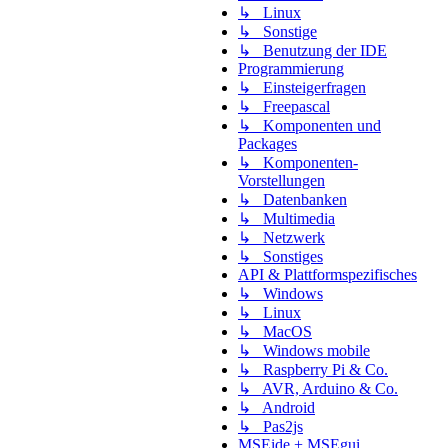
↳ Linux
↳ Sonstige
↳ Benutzung der IDE
Programmierung
↳ Einsteigerfragen
↳ Freepascal
↳ Komponenten und
Packages
↳ Komponenten-
Vorstellungen
↳ Datenbanken
↳ Multimedia
↳ Netzwerk
↳ Sonstiges
API & Plattformspezifisches
↳ Windows
↳ Linux
↳ MacOS
↳ Windows mobile
↳ Raspberry Pi & Co.
↳ AVR, Arduino & Co.
↳ Android
↳ Pas2js
MSEide + MSEgui