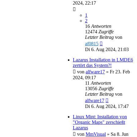
2024, 22:17
1
2
16
Antworten
12474
Zugriffe
Letzter Beitrag
von
af0815
Di 6. Aug 2024, 21:03
Lazarus Installation in LMDE6
zertört das System?!
von
alfware17
»
Fr 23. Feb
2024, 09:17
11
Antworten
13056
Zugriffe
Letzter Beitrag
von
alfware17
Di 6. Aug 2024, 17:47
Linux Mint: Installation von
"Organic Maps" zerschießt
Lazarus
von
MmVisual
»
Sa 8. Jun