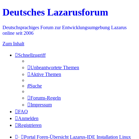
Deutsches Lazarusforum
Deutschsprachiges Forum zur Entwicklungsumgebung Lazarus
online seit 2006
Zum Inhalt
Schnellzugriff
Unbeantwortete Themen
Aktive Themen
Suche
Forums-Regeln
Impressum
FAQ
Anmelden
Registrieren
·
Portal
Foren-Übersicht
Lazarus-IDE
Installation
Linux