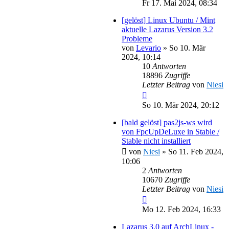
Fr 17. Mai 2024, 08:34
[gelöst] Linux Ubuntu / Mint
aktuelle Lazarus Version 3.2
Probleme
von
Levario
»
So 10. Mär
2024, 10:14
10
Antworten
18896
Zugriffe
Letzter Beitrag
von
Niesi
So 10. Mär 2024, 20:12
[bald gelöst] pas2js-ws wird
von FpcUpDeLuxe in Stable /
Stable nicht installiert
von
Niesi
»
So 11. Feb 2024,
10:06
2
Antworten
10670
Zugriffe
Letzter Beitrag
von
Niesi
Mo 12. Feb 2024, 16:33
Lazarus 3.0 auf ArchLinux -