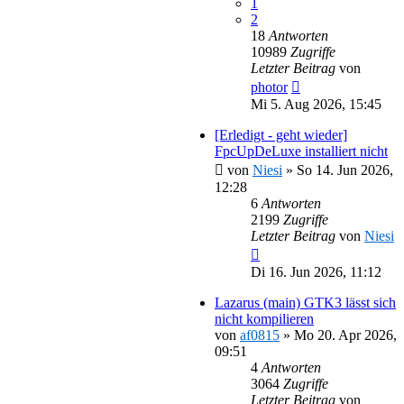
1
2
18
Antworten
10989
Zugriffe
Letzter Beitrag
von
photor
Mi 5. Aug 2026, 15:45
[Erledigt - geht wieder]
FpcUpDeLuxe installiert nicht
von
Niesi
»
So 14. Jun 2026,
12:28
6
Antworten
2199
Zugriffe
Letzter Beitrag
von
Niesi
Di 16. Jun 2026, 11:12
Lazarus (main) GTK3 lässt sich
nicht kompilieren
von
af0815
»
Mo 20. Apr 2026,
09:51
4
Antworten
3064
Zugriffe
Letzter Beitrag
von