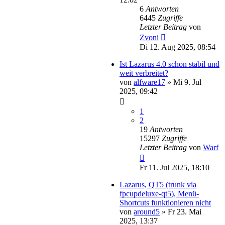
6
Antworten
6445
Zugriffe
Letzter Beitrag
von
Zvoni
Di 12. Aug 2025, 08:54
Ist Lazarus 4.0 schon stabil und
weit verbreitet?
von
alfware17
»
Mi 9. Jul
2025, 09:42
1
2
19
Antworten
15297
Zugriffe
Letzter Beitrag
von
Warf
Fr 11. Jul 2025, 18:10
Lazarus, QT5 (trunk via
fpcupdeluxe-qt5), Menü-
Shortcuts funktionieren nicht
von
around5
»
Fr 23. Mai
2025, 13:37