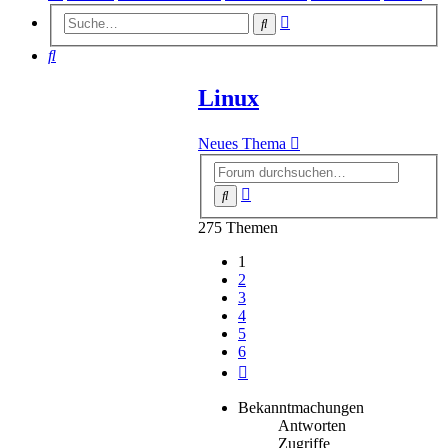
Erweiterte
Suche
Suche
Suche
Linux
Neues Thema
Erweiterte
Suche
Suche
275 Themen
1
2
3
4
5
6
Nächste
Bekanntmachungen
Antworten
Zugriffe