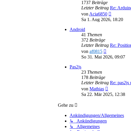
1737
Beiträge
Letzter Beitrag
Re: Ardui
Neuester
von
Acia6850
Beitrag
Sa 1. Aug 2026, 18:20
Android
41
Themen
372
Beiträge
Letzter Beitrag
Re: Positi
Neuester
von
af0815
Beitrag
So 31. Mai 2026, 09:07
Pas2js
23
Themen
178
Beiträge
Letzter Beitrag
Re: pas2js
Neuester
von
Mathias
Beitrag
Sa 22. Mär 2025, 12:38
Gehe zu
Ankündigungen/Allgemeines
↳ Ankündigungen
↳ Allgemeines