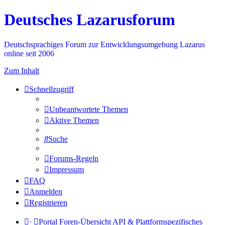
Deutsches Lazarusforum
Deutschsprachiges Forum zur Entwicklungsumgebung Lazarus
online seit 2006
Zum Inhalt
Schnellzugriff
Unbeantwortete Themen
Aktive Themen
Suche
Forums-Regeln
Impressum
FAQ
Anmelden
Registrieren
·
Portal
Foren-Übersicht
API & Plattformspezifisches