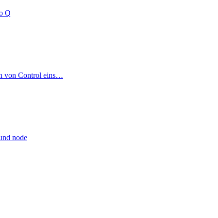
no Q
on von Control eins…
 und node