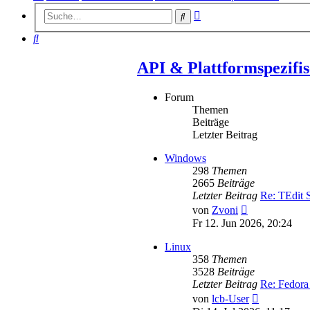
Erweiterte
Suche
Suche
Suche
API & Plattformspezifis
Forum
Themen
Beiträge
Letzter Beitrag
Windows
298
Themen
2665
Beiträge
Letzter Beitrag
Re: TEdit
Neuester
von
Zvoni
Beitrag
Fr 12. Jun 2026, 20:24
Linux
358
Themen
3528
Beiträge
Letzter Beitrag
Re: Fedora
Neuester
von
lcb-User
Beitrag