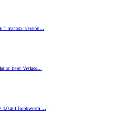
zu "-macosx_version…
lation beim Verlass…
ter
ag
us 4.0 auf Bookworm …