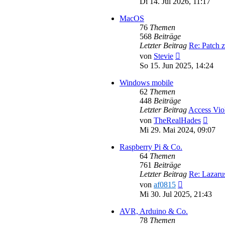
Di 14. Jul 2026, 11:17
MacOS
76
Themen
568
Beiträge
Letzter Beitrag
Re: Patch 
Neuester
von
Stevie
Beitrag
So 15. Jun 2025, 14:24
Windows mobile
62
Themen
448
Beiträge
Letzter Beitrag
Access Vio
Neues
von
TheRealHades
Beitr
Mi 29. Mai 2024, 09:07
Raspberry Pi & Co.
64
Themen
761
Beiträge
Letzter Beitrag
Re: Lazar
Neuester
von
af0815
Beitrag
Mi 30. Jul 2025, 21:43
AVR, Arduino & Co.
78
Themen