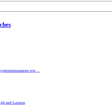
ches
 Systempopupmenu erw…
 44 und Lazarus