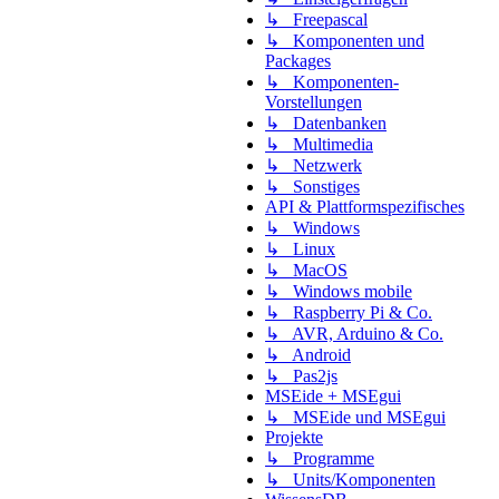
↳ Freepascal
↳ Komponenten und
Packages
↳ Komponenten-
Vorstellungen
↳ Datenbanken
↳ Multimedia
↳ Netzwerk
↳ Sonstiges
API & Plattformspezifisches
↳ Windows
↳ Linux
↳ MacOS
↳ Windows mobile
↳ Raspberry Pi & Co.
↳ AVR, Arduino & Co.
↳ Android
↳ Pas2js
MSEide + MSEgui
↳ MSEide und MSEgui
Projekte
↳ Programme
↳ Units/Komponenten