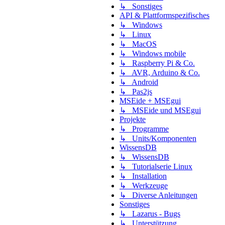
↳ Sonstiges
API & Plattformspezifisches
↳ Windows
↳ Linux
↳ MacOS
↳ Windows mobile
↳ Raspberry Pi & Co.
↳ AVR, Arduino & Co.
↳ Android
↳ Pas2js
MSEide + MSEgui
↳ MSEide und MSEgui
Projekte
↳ Programme
↳ Units/Komponenten
WissensDB
↳ WissensDB
↳ Tutorialserie Linux
↳ Installation
↳ Werkzeuge
↳ Diverse Anleitungen
Sonstiges
↳ Lazarus - Bugs
↳ Unterstützung