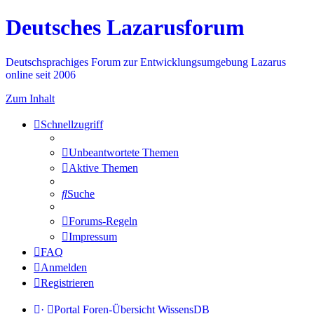
Deutsches Lazarusforum
Deutschsprachiges Forum zur Entwicklungsumgebung Lazarus
online seit 2006
Zum Inhalt
Schnellzugriff
Unbeantwortete Themen
Aktive Themen
Suche
Forums-Regeln
Impressum
FAQ
Anmelden
Registrieren
·
Portal
Foren-Übersicht
WissensDB