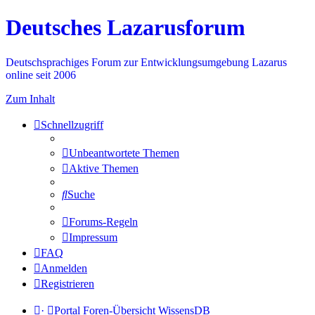
Deutsches Lazarusforum
Deutschsprachiges Forum zur Entwicklungsumgebung Lazarus
online seit 2006
Zum Inhalt
Schnellzugriff
Unbeantwortete Themen
Aktive Themen
Suche
Forums-Regeln
Impressum
FAQ
Anmelden
Registrieren
·
Portal
Foren-Übersicht
WissensDB