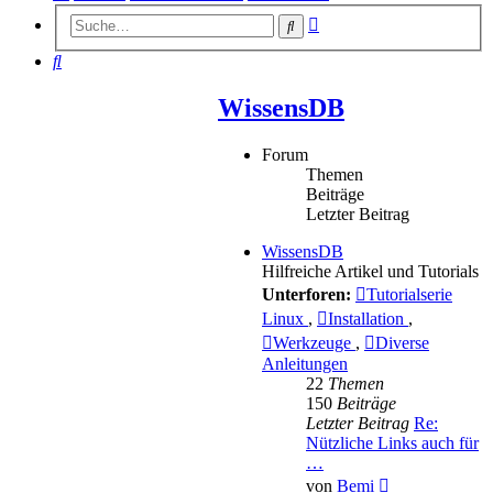
Erweiterte
Suche
Suche
Suche
WissensDB
Forum
Themen
Beiträge
Letzter Beitrag
WissensDB
Hilfreiche Artikel und Tutorials
Unterforen:
Tutorialserie
Linux
,
Installation
,
Werkzeuge
,
Diverse
Anleitungen
22
Themen
150
Beiträge
Letzter Beitrag
Re:
Nützliche Links auch für
…
Neuester
von
Bemi