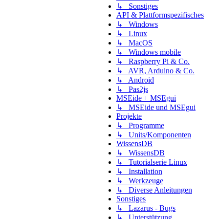
↳ Sonstiges
API & Plattformspezifisches
↳ Windows
↳ Linux
↳ MacOS
↳ Windows mobile
↳ Raspberry Pi & Co.
↳ AVR, Arduino & Co.
↳ Android
↳ Pas2js
MSEide + MSEgui
↳ MSEide und MSEgui
Projekte
↳ Programme
↳ Units/Komponenten
WissensDB
↳ WissensDB
↳ Tutorialserie Linux
↳ Installation
↳ Werkzeuge
↳ Diverse Anleitungen
Sonstiges
↳ Lazarus - Bugs
↳ Unterstützung