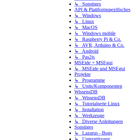
↳ Sonstiges
API & Plattformspezifisches
↳ Windows
↳ Linux
↳ MacOS
↳ Windows mobile
↳ Raspberry Pi & Co.
↳ AVR, Arduino & Co.
↳ Android
↳ Pas2js
MSEide + MSEgui
↳ MSEide und MSEgui
Projekte
↳ Programme
↳ Units/Komponenten
WissensDB
↳ WissensDB
↳ Tutorialserie Linux
↳ Installation
↳ Werkzeuge
↳ Diverse Anleitungen
Sonstiges
↳ Lazarus - Bugs
↳ Unterstützung