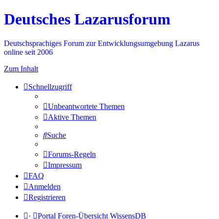
Deutsches Lazarusforum
Deutschsprachiges Forum zur Entwicklungsumgebung Lazarus
online seit 2006
Zum Inhalt
Schnellzugriff
Unbeantwortete Themen
Aktive Themen
Suche
Forums-Regeln
Impressum
FAQ
Anmelden
Registrieren
·
Portal
Foren-Übersicht
WissensDB