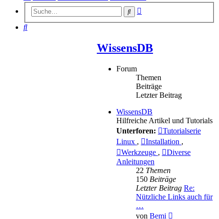
Erweiterte
Suche
Suche
Suche
WissensDB
Forum
Themen
Beiträge
Letzter Beitrag
WissensDB
Hilfreiche Artikel und Tutorials
Unterforen:
Tutorialserie
Linux
,
Installation
,
Werkzeuge
,
Diverse
Anleitungen
22
Themen
150
Beiträge
Letzter Beitrag
Re:
Nützliche Links auch für
…
Neuester
von
Bemi