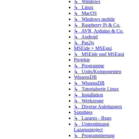
↳ Windows
↳ Linux
↳ MacOS
↳ Windows mobile
↳ Raspberry Pi & Co.
↳ AVR, Arduino & Co.
↳ Android
↳ Pas2js
MSEide + MSEgui
↳ MSEide und MSEgui
Projekte
↳ Programme
↳ Units/Komponenten
WissensDB
↳ WissensDB
↳ Tutorialserie Linux
↳ Installation
↳ Werkzeuge
↳ Diverse Anleitungen
Sonstiges
↳ Lazarus - Bugs
↳ Unterstützung
Lazarusproject
↳ Programmierung