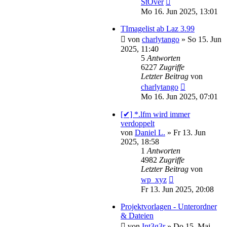
StOver
Mo 16. Jun 2025, 13:01
TImagelist ab Laz 3.99
von
charlytango
»
So 15. Jun
2025, 11:40
5
Antworten
6227
Zugriffe
Letzter Beitrag
von
charlytango
Mo 16. Jun 2025, 07:01
[✔] *.lfm wird immer
verdoppelt
von
Daniel L.
»
Fr 13. Jun
2025, 18:58
1
Antworten
4982
Zugriffe
Letzter Beitrag
von
wp_xyz
Fr 13. Jun 2025, 20:08
Projektvorlagen - Unterordner
& Dateien
von
Int3g3r
»
Do 15. Mai