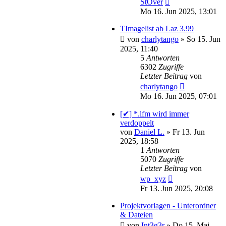
StOver
Mo 16. Jun 2025, 13:01
TImagelist ab Laz 3.99
von
charlytango
»
So 15. Jun
2025, 11:40
5
Antworten
6302
Zugriffe
Letzter Beitrag
von
charlytango
Mo 16. Jun 2025, 07:01
[✔] *.lfm wird immer
verdoppelt
von
Daniel L.
»
Fr 13. Jun
2025, 18:58
1
Antworten
5070
Zugriffe
Letzter Beitrag
von
wp_xyz
Fr 13. Jun 2025, 20:08
Projektvorlagen - Unterordner
& Dateien
von
Int3g3r
»
Do 15. Mai