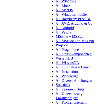
↳ Windows
↳ Linux
↳ MacOS
↳ Windows mobile
↳ Raspberry Pi & Co.
↳ AVR, Arduino & Co.
↳ Android
↳ Pas2js
MSEide + MSEgui
↳ MSEide und MSEgui
Projekte
↳ Programme
↳ Units/Komponenten
WissensDB
↳ WissensDB
↳ Tutorialserie Linux
↳ Installation
↳ Werkzeuge
↳ Diverse Anleitungen
Sonstiges
↳ Lazarus - Bugs
↳ Unterstützung
Lazarusproject
↳ Programmierung