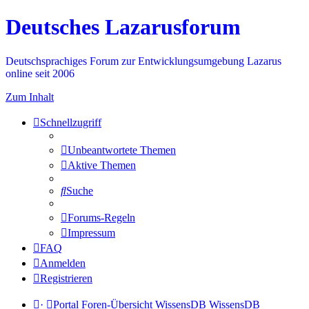
Deutsches Lazarusforum
Deutschsprachiges Forum zur Entwicklungsumgebung Lazarus
online seit 2006
Zum Inhalt
Schnellzugriff
Unbeantwortete Themen
Aktive Themen
Suche
Forums-Regeln
Impressum
FAQ
Anmelden
Registrieren
·
Portal
Foren-Übersicht
WissensDB
WissensDB