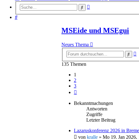
Erweiterte
Suche
Suche
Suche
MSEide und MSEgui
Neues Thema
E
Such
S
135 Themen
1
2
3
Nächste
Bekanntmachungen
Antworten
Zugriffe
Letzter Beitrag
Lazaruskonferenz 2026 in Breme
von
kralle
»
Mo 19. Jan 2026, 