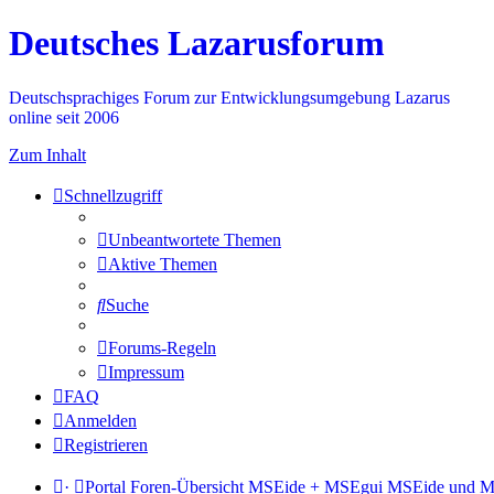
Deutsches Lazarusforum
Deutschsprachiges Forum zur Entwicklungsumgebung Lazarus
online seit 2006
Zum Inhalt
Schnellzugriff
Unbeantwortete Themen
Aktive Themen
Suche
Forums-Regeln
Impressum
FAQ
Anmelden
Registrieren
·
Portal
Foren-Übersicht
MSEide + MSEgui
MSEide und M