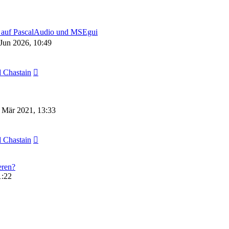
d auf PascalAudio und MSEgui
 Jun 2026, 10:49
 Chastain
 Mär 2021, 13:33
 Chastain
eren?
1:22