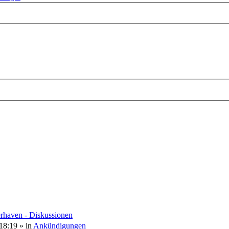
rweiterte
e
uche
rhaven - Diskussionen
18:19
» in
Ankündigungen