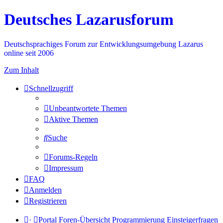
Deutsches Lazarusforum
Deutschsprachiges Forum zur Entwicklungsumgebung Lazarus
online seit 2006
Zum Inhalt
Schnellzugriff
Unbeantwortete Themen
Aktive Themen
Suche
Forums-Regeln
Impressum
FAQ
Anmelden
Registrieren
·
Portal
Foren-Übersicht
Programmierung
Einsteigerfragen