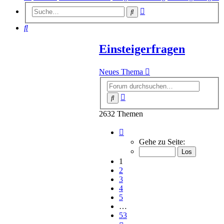
Erweiterte
Suche
Suche
Suche
Einsteigerfragen
Neues Thema
Erweiterte
Suche
Suche
2632 Themen
Seite
1
Gehe zu Seite:
von
53
1
2
3
4
5
…
53
Nächste