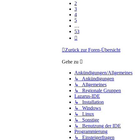
2
3
4
5
…
53
Nächste
Zurück zur Foren-Übersicht
Gehe zu
Ankündigungen/Allgemeines
↳ Ankündigungen
↳ Allgemeines
↳ Regionale Gruppen
Lazarus-IDE
↳ Installation
↳ Windows
↳ Linux
↳ Sonstige
↳ Benutzung der IDE
Programmierung
↳ Einsteigerfragen