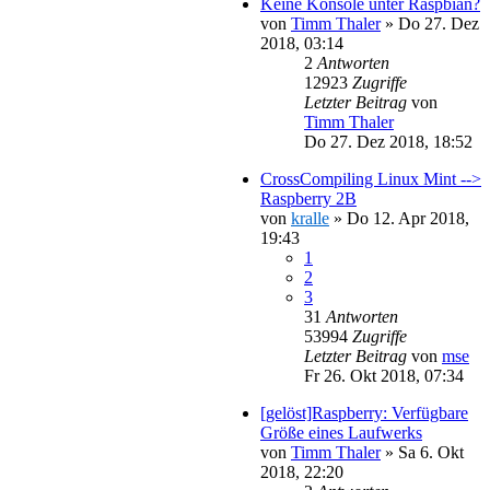
Keine Konsole unter Raspbian?
von
Timm Thaler
»
Do 27. Dez
2018, 03:14
2
Antworten
12923
Zugriffe
Letzter Beitrag
von
Timm Thaler
Do 27. Dez 2018, 18:52
CrossCompiling Linux Mint -->
Raspberry 2B
von
kralle
»
Do 12. Apr 2018,
19:43
1
2
3
31
Antworten
53994
Zugriffe
Letzter Beitrag
von
mse
Fr 26. Okt 2018, 07:34
[gelöst]Raspberry: Verfügbare
Größe eines Laufwerks
von
Timm Thaler
»
Sa 6. Okt
2018, 22:20