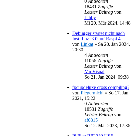
0
Antworten
18431
Zugriffe
Letzter Beitrag
von
Libby
Mi 20. Mär 2024, 14:48
Debugger startet nicht nach
Inst. Laz. 3.0 auf Raspi 4
von
Linkat
»
Sa 20. Jan 2024,
20:30
4
Antworten
11056
Zugriffe
Letzter Beitrag
von
MmVisual
So 21. Jan 2024, 09:38
fpcupdeluxe cross compiling?
von
fliegermichl
»
So 17. Jan
2021, 15:22
9
Antworten
18531
Zugriffe
Letzter Beitrag
von
af0815
So 12. Mär 2023, 17:36
Pi Pico RP2040 USB