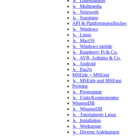
↳ Datenbanken
↳ Multimedia
↳ Netzwerk
↳ Sonstiges
API & Plattformspezifisches
↳ Windows
↳ Linux
↳ MacOS
↳ Windows mobile
↳ Raspberry Pi & Co.
↳ AVR, Arduino & Co.
↳ Android
↳ Pas2js
MSEide + MSEgui
↳ MSEide und MSEgui
Projekte
↳ Programme
↳ Units/Komponenten
WissensDB
↳ WissensDB
↳ Tutorialserie Linux
↳ Installation
↳ Werkzeuge
↳ Diverse Anleitungen