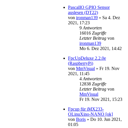
PascalIO GPIO Sensor
auslesen (DT22)
von
ironman139
»
Sa 4. Dez
2021, 17:23
9
Antworten
16016
Zugriffe
Letzter Beitrag
von
ironman139
Mo 6. Dez 2021, 14:42
FpcUpDeluxe 2.2.0e
(RaspberryPi)
von
MmVisual
»
Fr 19. Nov
2021, 11:45
4
Antworten
12838
Zugriffe
Letzter Beitrag
von
MmVisual
Fr 19. Nov 2021, 15:23
Fpcup für iMX233-
OLinuXino-NANO [ok]
von
Boris
»
Do 10. Jun 2021,
01:05