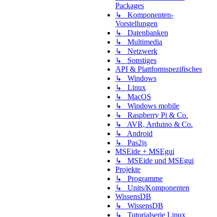
Packages
↳ Komponenten-
Vorstellungen
↳ Datenbanken
↳ Multimedia
↳ Netzwerk
↳ Sonstiges
API & Plattformspezifisches
↳ Windows
↳ Linux
↳ MacOS
↳ Windows mobile
↳ Raspberry Pi & Co.
↳ AVR, Arduino & Co.
↳ Android
↳ Pas2js
MSEide + MSEgui
↳ MSEide und MSEgui
Projekte
↳ Programme
↳ Units/Komponenten
WissensDB
↳ WissensDB
↳ Tutorialserie Linux