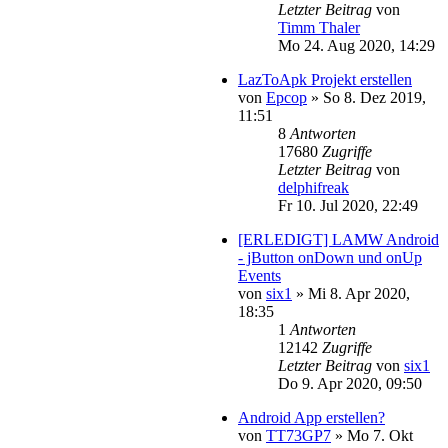
Letzter Beitrag
von
Timm Thaler
Mo 24. Aug 2020, 14:29
LazToApk Projekt erstellen
von
Epcop
»
So 8. Dez 2019,
11:51
8
Antworten
17680
Zugriffe
Letzter Beitrag
von
delphifreak
Fr 10. Jul 2020, 22:49
[ERLEDIGT] LAMW Android
- jButton onDown und onUp
Events
von
six1
»
Mi 8. Apr 2020,
18:35
1
Antworten
12142
Zugriffe
Letzter Beitrag
von
six1
Do 9. Apr 2020, 09:50
Android App erstellen?
von
TT73GP7
»
Mo 7. Okt