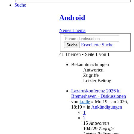
Suche
Android
Neues Thema
Erweiterte Suche
Suche
41 Themen • Seite
1
von
1
Bekanntmachungen
Antworten
Zugriffe
Letzter Beitrag
Lazaruskonferenz 2026 in
Bremerhaven - Diskussionen
von
kralle
»
Mo 19. Jan 2026,
18:19
» in
Ankündigungen
1
2
15
Antworten
104229
Zugriffe
Letzter Beitrag
von