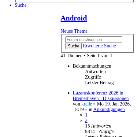
Suche
Android
Neues Thema
Erweiterte Suche
Suche
41 Themen • Seite
1
von
1
Bekanntmachungen
Antworten
Zugriffe
Letzter Beitrag
Lazaruskonferenz 2026 in
Bremerhaven - Diskussionen
von
kralle
»
Mo 19. Jan 2026,
18:19
» in
Ankündigungen
1
2
15
Antworten
98141
Zugriffe
Letzter Beitrag
von