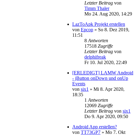
Letzter Beitrag
von
Timm Thaler
Mo 24. Aug 2020, 14:29
LazToApk Projekt erstellen
von
Epcop
»
So 8. Dez 2019,
11:51
8
Antworten
17518
Zugriffe
Letzter Beitrag
von
delphifreak
Fr 10. Jul 2020, 22:49
[ERLEDIGT] LAMW Android
- jButton onDown und onUp
Events
von
six1
»
Mi 8. Apr 2020,
18:35
1
Antworten
12069
Zugriffe
Letzter Beitrag
von
six1
Do 9. Apr 2020, 09:50
Android App erstellen?
von
TT73GP7
»
Mo 7. Okt