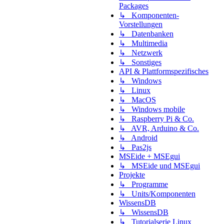
Packages
↳ Komponenten-
Vorstellungen
↳ Datenbanken
↳ Multimedia
↳ Netzwerk
↳ Sonstiges
API & Plattformspezifisches
↳ Windows
↳ Linux
↳ MacOS
↳ Windows mobile
↳ Raspberry Pi & Co.
↳ AVR, Arduino & Co.
↳ Android
↳ Pas2js
MSEide + MSEgui
↳ MSEide und MSEgui
Projekte
↳ Programme
↳ Units/Komponenten
WissensDB
↳ WissensDB
↳ Tutorialserie Linux