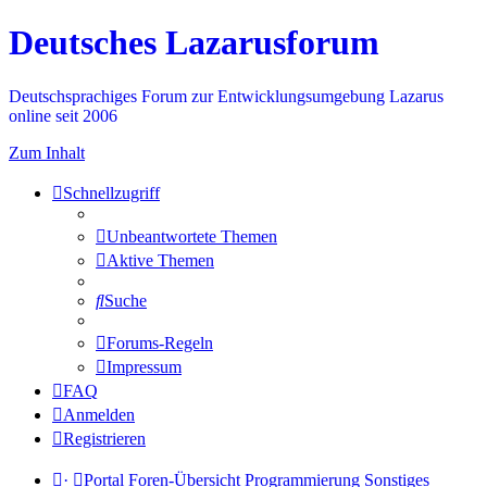
Deutsches Lazarusforum
Deutschsprachiges Forum zur Entwicklungsumgebung Lazarus
online seit 2006
Zum Inhalt
Schnellzugriff
Unbeantwortete Themen
Aktive Themen
Suche
Forums-Regeln
Impressum
FAQ
Anmelden
Registrieren
·
Portal
Foren-Übersicht
Programmierung
Sonstiges