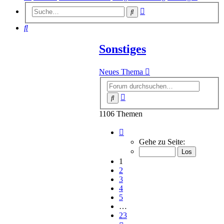
Erweiterte
Suche
Suche
Suche
Sonstiges
Neues Thema
Erweiterte
Suche
Suche
1106 Themen
Seite
1
Gehe zu Seite:
von
23
1
2
3
4
5
…
23
Nächste