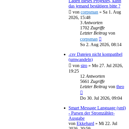
Laden dieses Projektes, kann
das jemand bestätigen bitte ?
von
corpsman
»
Sa 1. Aug
2026, 15:48
3
Antworten
1702
Zugriffe
Letzter Beitrag
von
corpsman
So 2. Aug 2026, 08:14
.csv Dateien nicht kompatibel
(umwandeln)
von
siro
»
Mo 27. Jul 2026,
19:25
12
Antworten
5661
Zugriffe
Letzter Beitrag
von
theo
Do 30. Jul 2026, 09:04
Smart Message Language (sml)
- Parsen der Stromzähler-
Ausgabe
von
Ekkehard
»
Mi 22. Jul
2026, 20:59