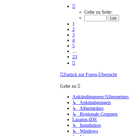
Seite
1
Gehe zu Seite:
von
23
1
2
3
4
5
…
23
Nächste
Zurück zur Foren-Übersicht
Gehe zu
Ankündigungen/Allgemeines
↳ Ankündigungen
↳ Allgemeines
↳ Regionale Gruppen
Lazarus-IDE
↳ Installation
↳ Windows