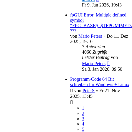
Fr 9. Jan 2026, 19:43
fpGUI Error: Multiple defined
symbol
"FPG_BASE$_$TFPGMIMED
???
von
Mario Peters
»
Do 11. Dez
2025, 19:16
7
Antworten
4060
Zugriffe
Letzter Beitrag
von
Mario Peters
Sa 3. Jan 2026, 09:50
Programm-Code 64 Bit
schreiben für Windows + Linux
von
PeterS
»
Fr 21. Nov
2025, 13:45
1
2
3
4
5