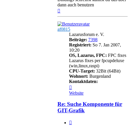
dann auch benutzen
Nach
oben
af0815
Lazarusforum e. V.
Beiträge:
7398
Registriert:
So 7. Jan 2007,
10:20
OS, Lazarus, FPC:
FPC fixes
Lazarus fixes per fpcupdeluxe
(win,linux,raspi)
CPU-Target:
32Bit (64Bit)
Wohnort:
Burgenland
Kontaktdaten:
Kontaktdaten
von
Website
af0815
Re: Suche Komponente für
GIT-Grafik
Zitieren