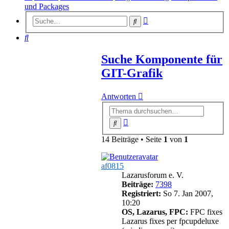
und Packages
Erweiterte
Suche
Suche
Suche
Suche Komponente für
GIT-Grafik
Antworten
Erweiterte
Suche
Suche
14 Beiträge • Seite
1
von
1
af0815
Lazarusforum e. V.
Beiträge:
7398
Registriert:
So 7. Jan 2007,
10:20
OS, Lazarus, FPC:
FPC fixes
Lazarus fixes per fpcupdeluxe