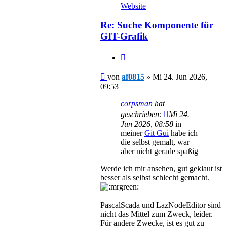
von
Website
af0815
Re: Suche Komponente für
GIT-Grafik
Zitieren
Beitrag
von
af0815
»
Mi 24. Jun 2026,
09:53
corpsman
hat
geschrieben:
Mi 24.
Jun 2026, 08:58
in
meiner
Git Gui
habe ich
die selbst gemalt, war
aber nicht gerade spaßig
Werde ich mir ansehen, gut geklaut ist
besser als selbst schlecht gemacht.
PascalScada und LazNodeEditor sind
nicht das Mittel zum Zweck, leider.
Für andere Zwecke, ist es gut zu