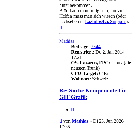
hinzubekommen.
Blöd kann man ruhig sein, nur zu
Helfen muss man sich wissen (oder
nachsehen in
LazInfos/LazSnippets
).
Nach
oben
Mathias
Beiträge:
7344
Registriert:
Do 2. Jan 2014,
17:21
OS, Lazarus, FPC:
Linux (die
neusten Trunk)
CPU-Target:
64Bit
Wohnort:
Schweiz
Re: Suche Komponente für
GIT-Grafik
Zitieren
Beitrag
von
Mathias
»
Di 23. Jun 2026,
17:35