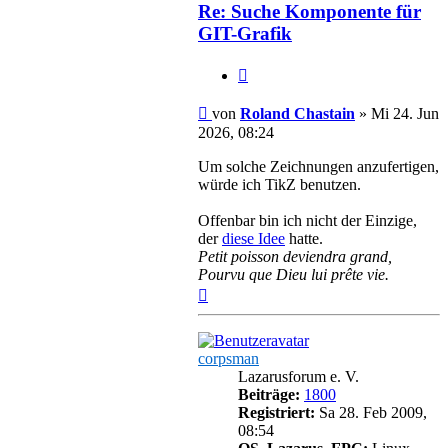
Chastain
Re: Suche Komponente für
GIT-Grafik
Zitieren
Beitrag
von
Roland Chastain
»
Mi 24. Jun
2026, 08:24
Um solche Zeichnungen anzufertigen,
würde ich TikZ benutzen.
Offenbar bin ich nicht der Einzige,
der
diese Idee
hatte.
Petit poisson deviendra grand,
Pourvu que Dieu lui prête vie.
Nach
oben
corpsman
Lazarusforum e. V.
Beiträge:
1800
Registriert:
Sa 28. Feb 2009,
08:54