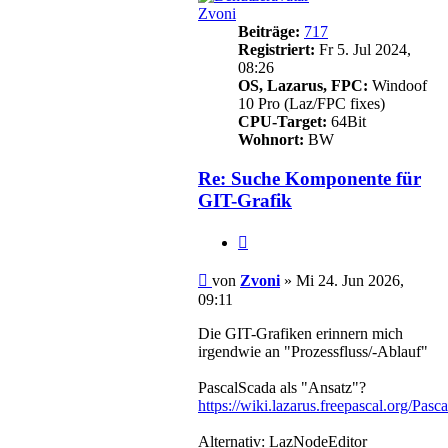
Zvoni
Beiträge:
717
Registriert:
Fr 5. Jul 2024,
08:26
OS, Lazarus, FPC:
Windoof
10 Pro (Laz/FPC fixes)
CPU-Target:
64Bit
Wohnort:
BW
Re: Suche Komponente für
GIT-Grafik
Zitieren
Beitrag
von
Zvoni
»
Mi 24. Jun 2026,
09:11
Die GIT-Grafiken erinnern mich
irgendwie an "Prozessfluss/-Ablauf"
PascalScada als "Ansatz"?
https://wiki.lazarus.freepascal.org/P
Alternativ: LazNodeEditor