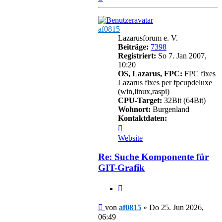
oben
af0815
Lazarusforum e. V.
Beiträge:
7398
Registriert:
So 7. Jan 2007,
10:20
OS, Lazarus, FPC:
FPC fixes
Lazarus fixes per fpcupdeluxe
(win,linux,raspi)
CPU-Target:
32Bit (64Bit)
Wohnort:
Burgenland
Kontaktdaten:
Kontaktdaten
von
Website
af0815
Re: Suche Komponente für
GIT-Grafik
Zitieren
Beitrag
von
af0815
»
Do 25. Jun 2026,
06:49