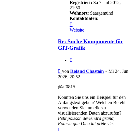
Registriert:
Sa 7. Jul 2012,
21:50
Wohnort:
Saargemünd
Kontaktdaten:
Kontaktdaten
von
Website
Roland
Chastain
Re: Suche Komponente für
GIT-Grafik
Zitieren
Beitrag
von
Roland Chastain
»
Mi 24. Jun
2026, 20:52
@af0815
Könnten Sie uns ein Beispiel für den
Anfangstext geben? Welchen Befehl
verwenden Sie, um die zu
visualisierenden Daten abzurufen?
Petit poisson deviendra grand,
Pourvu que Dieu lui prête vie.
Nach