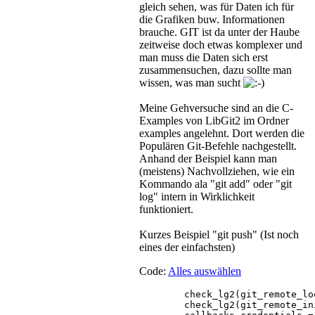
gleich sehen, was für Daten ich für
die Grafiken buw. Informationen
brauche. GIT ist da unter der Haube
zeitweise doch etwas komplexer und
man muss die Daten sich erst
zusammensuchen, dazu sollte man
wissen, was man sucht
Meine Gehversuche sind an die C-
Examples von LibGit2 im Ordner
examples angelehnt. Dort werden die
Populären Git-Befehle nachgestellt.
Anhand der Beispiel kann man
(meistens) Nachvollziehen, wie ein
Kommando ala "git add" oder "git
log" intern in Wirklichkeit
funktioniert.
Kurzes Beispiel "git push" (Ist noch
eines der einfachsten)
Code:
Alles auswählen
	check_lg2(git_remote_lookup(&remote, repo, "origin" ), "Unable to lookup remote", NULL);

	check_lg2(git_remote_init_callbacks(&callbacks, GIT_REMOTE_CALLBACKS_VERSION), "Error initializing remote callbacks", NULL);
