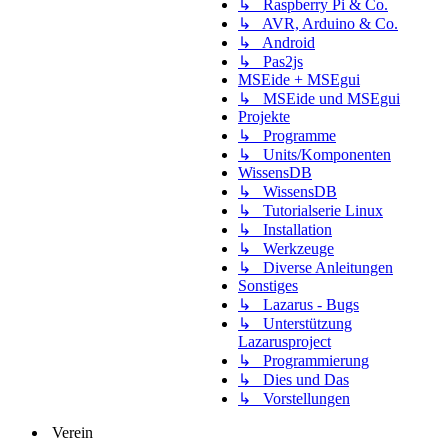
↳ Raspberry Pi & Co.
↳ AVR, Arduino & Co.
↳ Android
↳ Pas2js
MSEide + MSEgui
↳ MSEide und MSEgui
Projekte
↳ Programme
↳ Units/Komponenten
WissensDB
↳ WissensDB
↳ Tutorialserie Linux
↳ Installation
↳ Werkzeuge
↳ Diverse Anleitungen
Sonstiges
↳ Lazarus - Bugs
↳ Unterstützung
Lazarusproject
↳ Programmierung
↳ Dies und Das
↳ Vorstellungen
Verein