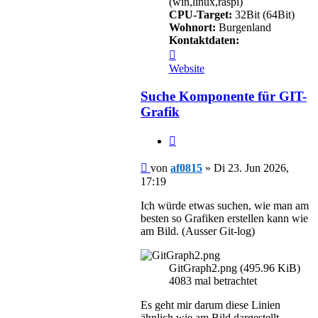
(win,linux,raspi)
CPU-Target:
32Bit (64Bit)
Wohnort:
Burgenland
Kontaktdaten:
Kontaktdaten
von
Website
af0815
Suche Komponente für GIT-
Grafik
Zitieren
Beitrag
von
af0815
»
Di 23. Jun 2026,
17:19
Ich würde etwas suchen, wie man am
besten so Grafiken erstellen kann wie
am Bild. (Ausser Git-log)
GitGraph2.png (495.96 KiB)
4083 mal betrachtet
Es geht mir darum diese Linien
ähnlich wie am Bild dargestellt