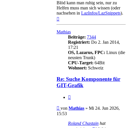
Blöd kann man ruhig sein, nur zu
Helfen muss man sich wissen (oder
nachsehen in
LazInfos/LazSnippets
).
Nach
oben
Mathias
Beiträge:
7344
Registriert:
Do 2. Jan 2014,
17:21
OS, Lazarus, FPC:
Linux (die
neusten Trunk)
CPU-Target:
64Bit
Wohnort:
Schweiz
Re: Suche Komponente für
GIT-Grafik
Zitieren
Beitrag
von
Mathias
»
Mi 24. Jun 2026,
15:53
Roland Chastain
hat