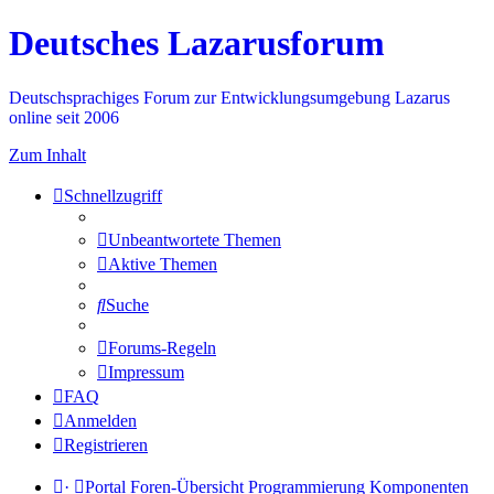
Deutsches Lazarusforum
Deutschsprachiges Forum zur Entwicklungsumgebung Lazarus
online seit 2006
Zum Inhalt
Schnellzugriff
Unbeantwortete Themen
Aktive Themen
Suche
Forums-Regeln
Impressum
FAQ
Anmelden
Registrieren
·
Portal
Foren-Übersicht
Programmierung
Komponenten