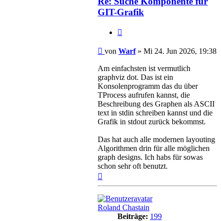
Re: Suche Komponente für
GIT-Grafik
Zitieren
Beitrag
von
Warf
»
Mi 24. Jun 2026, 19:38
Am einfachsten ist vermutlich
graphviz dot. Das ist ein
Konsolenprogramm das du über
TProcess aufrufen kannst, die
Beschreibung des Graphen als ASCII
text in stdin schreiben kannst und die
Grafik in stdout zurück bekommst.
Das hat auch alle modernen layouting
Algorithmen drin für alle möglichen
graph designs. Ich habs für sowas
schon sehr oft benutzt.
Nach
oben
Roland Chastain
Beiträge:
199