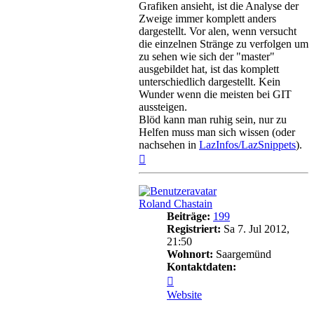
Grafiken ansieht, ist die Analyse der
Zweige immer komplett anders
dargestellt. Vor alen, wenn versucht
die einzelnen Stränge zu verfolgen um
zu sehen wie sich der "master"
ausgebildet hat, ist das komplett
unterschiedlich dargestellt. Kein
Wunder wenn die meisten bei GIT
aussteigen.
Blöd kann man ruhig sein, nur zu
Helfen muss man sich wissen (oder
nachsehen in
LazInfos/LazSnippets
).
Nach
oben
Roland Chastain
Beiträge:
199
Registriert:
Sa 7. Jul 2012,
21:50
Wohnort:
Saargemünd
Kontaktdaten:
Kontaktdaten
von
Website
Roland