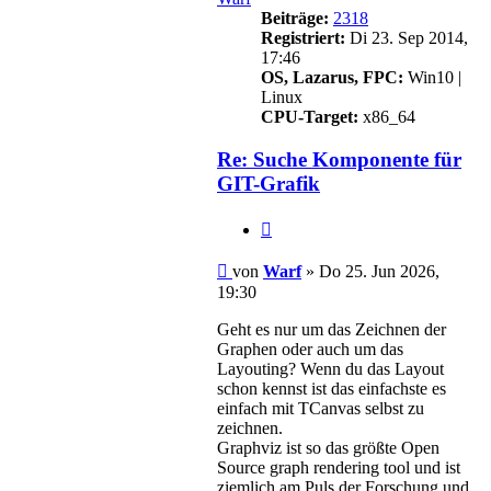
Beiträge:
2318
Registriert:
Di 23. Sep 2014,
17:46
OS, Lazarus, FPC:
Win10 |
Linux
CPU-Target:
x86_64
Re: Suche Komponente für
GIT-Grafik
Zitieren
Beitrag
von
Warf
»
Do 25. Jun 2026,
19:30
Geht es nur um das Zeichnen der
Graphen oder auch um das
Layouting? Wenn du das Layout
schon kennst ist das einfachste es
einfach mit TCanvas selbst zu
zeichnen.
Graphviz ist so das größte Open
Source graph rendering tool und ist
ziemlich am Puls der Forschung und