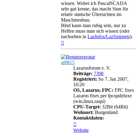
wissen. Wobei ich PascalSCADA
sehr gut kenne, das macht Sinn für
relativ statische Übersichten im
Maschinenbau.
Blöd kann man ruhig sein, nur zu
Helfen muss man sich wissen (oder
nachsehen in
LazInfos/LazSnippets
).
Nach
oben
af0815
Lazarusforum e. V.
Beiträge:
7398
Registriert:
So 7. Jan 2007,
10:20
OS, Lazarus, FPC:
FPC fixes
Lazarus fixes per fpcupdeluxe
(win,linux,raspi)
CPU-Target:
32Bit (64Bit)
Wohnort:
Burgenland
Kontaktdaten:
Kontaktdaten
von
Website
af0815