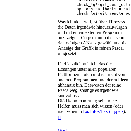
	callbacks.credentials = cred_acquire_cb;

	check_lg2(git_push_options_init(&options, GIT_PUSH_OPTIONS_VERSION ), "Error initializing push", NULL);

	options.callbacks = callbacks;

Was ich nicht will, ist über TProzess
die Daten irgendwie hinauszuwürgen
und mit einem externen Programm
anzuzeigen. Corpsmann hat da schon
den richtigen ANsatz gewählt und die
Anzeige der Grafik in reinen Pascal
umgesetzt.
Und letztlich will ich, das die
Lösungen unter allen populären
Plattformen laufen und ich nicht von
anderen Programmen und deren Ideen
abhängig bin. Deswegen der reine
Pascalweg, solange es irgendwie
sinnvoll ist.
Blöd kann man ruhig sein, nur zu
Helfen muss man sich wissen (oder
nachsehen in
LazInfos/LazSnippets
).
Nach
oben
Warf