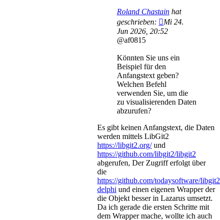
Roland Chastain
hat
geschrieben:
Mi 24.
Jun 2026, 20:52
@af0815
Könnten Sie uns ein
Beispiel für den
Anfangstext geben?
Welchen Befehl
verwenden Sie, um die
zu visualisierenden Daten
abzurufen?
Es gibt keinen Anfangstext, die Daten
werden mittels LibGit2
https://libgit2.org/
und
https://github.com/libgit2/libgit2
abgerufen, Der Zugriff erfolgt über
die
https://github.com/todaysoftware/libgit2
delphi
und einen eigenen Wrapper der
die Objekt besser in Lazarus umsetzt.
Da ich gerade die ersten Schritte mit
dem Wrapper mache, wollte ich auch