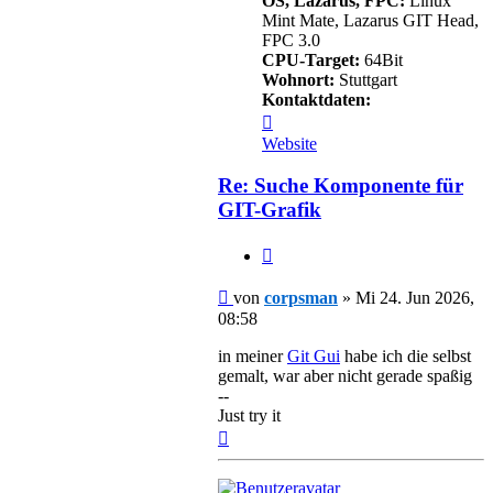
OS, Lazarus, FPC:
Linux
Mint Mate, Lazarus GIT Head,
FPC 3.0
CPU-Target:
64Bit
Wohnort:
Stuttgart
Kontaktdaten:
Kontaktdaten
von
Website
corpsman
Re: Suche Komponente für
GIT-Grafik
Zitieren
Beitrag
von
corpsman
»
Mi 24. Jun 2026,
08:58
in meiner
Git Gui
habe ich die selbst
gemalt, war aber nicht gerade spaßig
--
Just try it
Nach
oben