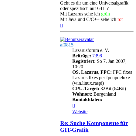
Geht es dir um eine Universalgrafik,
oder spezifisch auf GIT ?
Mit Lazarus sehe ich
grün
Mit Java und C/C++ sehe ich
rot
Nach
oben
af0815
Lazarusforum e. V.
Beiträge:
7398
Registriert:
So 7. Jan 2007,
10:20
OS, Lazarus, FPC:
FPC fixes
Lazarus fixes per fpcupdeluxe
(win,linux,raspi)
CPU-Target:
32Bit (64Bit)
Wohnort:
Burgenland
Kontaktdaten:
Kontaktdaten
von
Website
af0815
Re: Suche Komponente für
GIT-Grafik